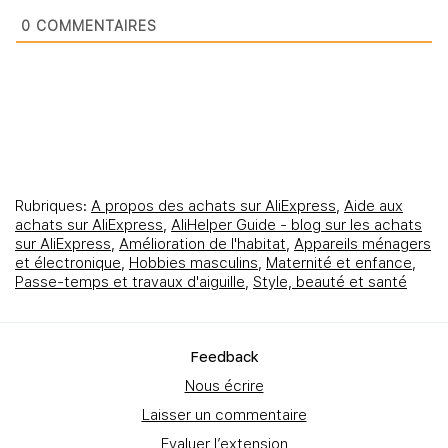
0
COMMENTAIRES
Rubriques:
A propos des achats sur AliExpress
,
Aide aux
achats sur AliExpress
,
AliHelper Guide - blog sur les achats
sur AliExpress
,
Amélioration de l'habitat
,
Appareils ménagers
et électronique
,
Hobbies masculins
,
Maternité et enfance
,
Passe-temps et travaux d'aiguille
,
Style, beauté et santé
Feedbаck
Nous écrire
Laisser un commentaire
Evaluer l’extension