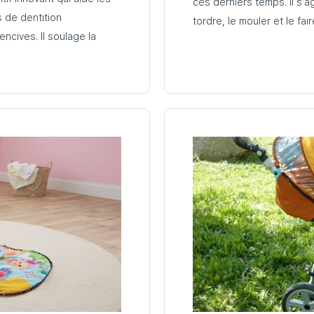
ces derniers temps. Il s’ag
s de dentition
tordre, le mouler et le fa
encives. Il soulage la