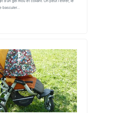
it d’un gel mou et collant. On peut l’étirer, le
ire basculer…