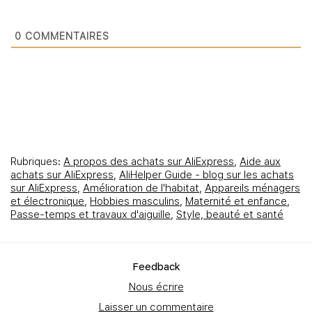
0
COMMENTAIRES
Rubriques:
A propos des achats sur AliExpress
,
Aide aux
achats sur AliExpress
,
AliHelper Guide - blog sur les achats
sur AliExpress
,
Amélioration de l'habitat
,
Appareils ménagers
et électronique
,
Hobbies masculins
,
Maternité et enfance
,
Passe-temps et travaux d'aiguille
,
Style, beauté et santé
Feedbаck
Nous écrire
Laisser un commentaire