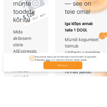
münte
— see on
toodete
teie oma!
kõrval
Iga klõps annab
teile 1 DOGI.
Mida
aktiivsem
Mündi kogumisel
olete
toimub
AliExpressis,
ümbersuunamine
seda
Kasutame teenuse korrektseks toimimiseks küpsiseid.
partneri lingi
Klõpsake
siin
, kui soovite rohkem teada saada.
sagedamini
kaudu. Toodete
Nõustun
ilmuvad
hinnad jäävad
mündid.
samaks.