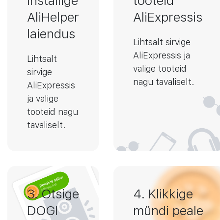
Installige
tooteid
AliHelper
AliExpressis
laiendus
Lihtsalt sirvige
AliExpressis ja
Lihtsalt
valige tooteid
sirvige
nagu tavaliselt.
AliExpressis
ja valige
tooteid nagu
tavaliselt.
3. Otsige
4. Klikkige
DOGI
mündi peale