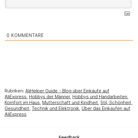
0
KOMMENTARE
Rubriken:
AliHelper Guide - Blog über Einkäufe auf
AliExpress
,
Hobbys der Männer
,
Hobbys und Handarbeiten
,
Komfort im Haus
,
Mutterschaft und Kindheit
,
Stil, Schönheit,
Gesundheit
,
Technik und Elektronik
,
Über das Einkaufen auf
AliExpress
Feedback