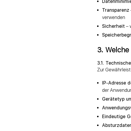
Datenminimi
Transparenz
verwenden
Sicherheit
– 
Speicherbeg
3. Welche
3.1. Technisch
Zur Gewährleis
IP-Adresse d
der Anwendun
Gerätetyp u
Anwendungsv
Eindeutige G
Absturzdate