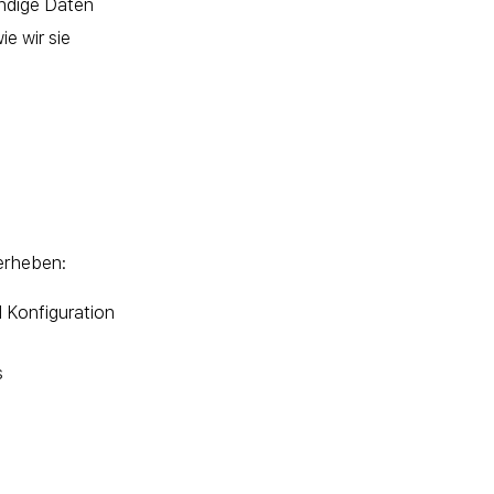
ndige Daten
e wir sie
erheben:
 Konfiguration
s