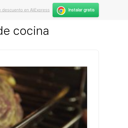
Instalar gratis
 descuento en AliExpress
de cocina