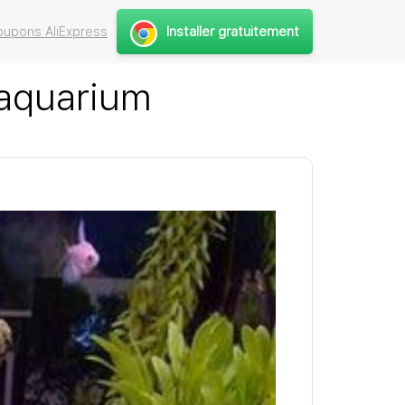
Installer gratuitement
upons AliExpress
 aquarium