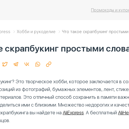
Промокоды и купо
xpress
Хобби и рукоделие
Что такое скрапбукинг простыми
е скрапбукинг простыми слов
укинг? Это творческое хобби, которое заключается в с
озиций из фотографий, бумажных элементов, лент, стике
териалов. Это отличный способ сохранить в памяти ва
оделиться ими с близкими. Множество недорогих и качес
скрапбукинга вы найдете на
AliExpress
. А бесплатный
AliHe
цов.