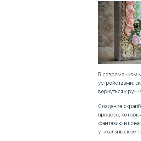
В современном м
устройствами, с
вернуться к ручн
Создание скрапб
процесс, которы
фантазию и креа
уникальных компо