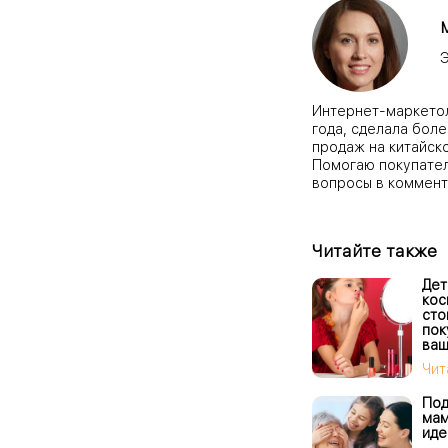
Э
Интернет-маркетоло
года, сделала боле
продаж на китайск
Помогаю покупател
вопросы в коммент
Читайте также
Дет
кос
сто
пок
ваш
Чит
Под
мам
иде