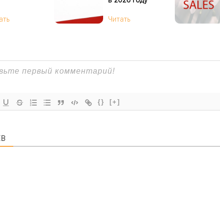
ать
Читать
{}
[+]
ЕВ