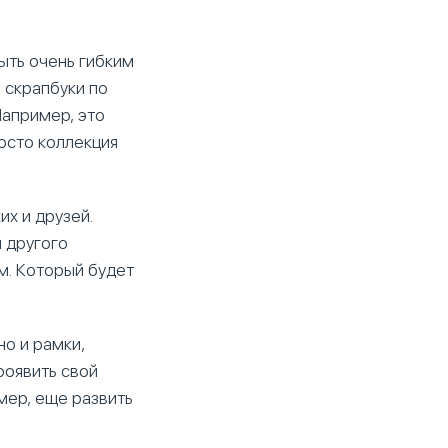
ыть очень гибким
 скрапбуки по
Например, это
осто коллекция
х и друзей.
 другого
м. Который будет
но и рамки,
роявить свой
мер, еще развить