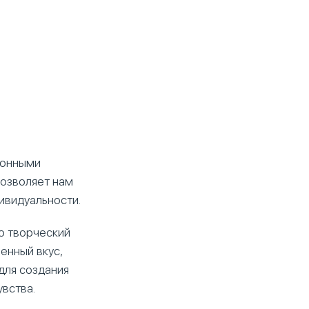
ронными
позволяет нам
дивидуальности.
о творческий
енный вкус,
для создания
увства.