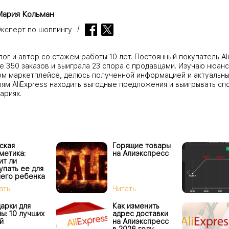
Мария Кольман
ксперт по шоппингу
г и автор со стажем работы 10 лет. Постоянный покупатель Ali
е 350 заказов и выиграла 23 спора с продавцами. Изучаю нюанс
ом маркетплейсе, делюсь полученной информацией и актуальны
ям AliExpress находить выгодные предложения и выигрывать сп
ариях.
ская
Горящие товары
метика:
на Алиэкспресс
ит ли
упать ее для
его ребенка
ать
Читать
арки для
Как изменить
ы: 10 лучших
адрес доставки
й
на Алиэкспресс
в 2026 году