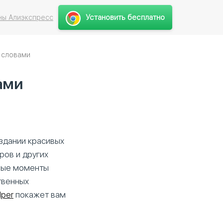
Установить бесплатно
ны Алиэкспресс
 словами
ами
оздании красивых
ров и других
жные моменты
твенных
lper
покажет вам