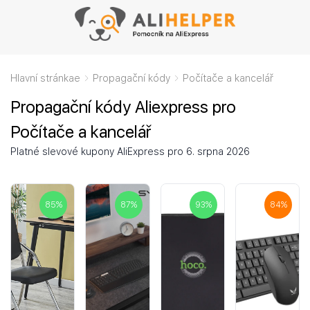
Hlavní stránkae
Propagační kódy
Počítače a kancelář
Propagační kódy Aliexpress pro
Počítače a kancelář
Platné slevové kupony AliExpress pro 6. srpna 2026
85
%
87
%
93
%
84
%