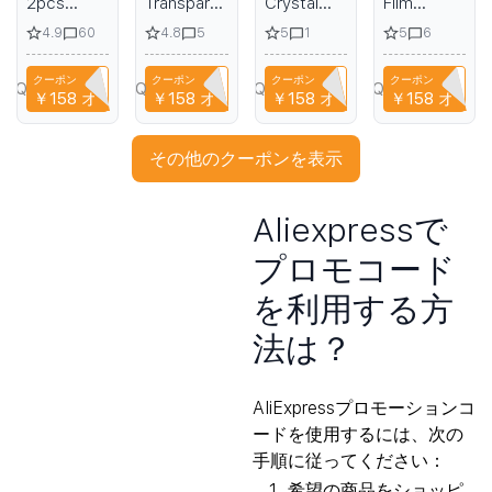
2pcs
Transparent
Crystal
Film
Tempered
Phone
Dust-
SmartDevil
4.9
4.8
5
5
60
5
1
6
Glass for
Case for
proof
for Xiaomi
OnePlus
Redmi K70
Tempered
14 Pro Mi
クーポン
クーポン
クーポン
クーポン
Ace 5
Pro K70
Glass for
14 full
YPQ3XAVLEH8
CYPQ3XAVLEH8
CYPQ3XAVLEH8
CYPQ3XAVLEH8
￥158
オフ
￥158
オフ
￥158
オフ
￥158
オフ
5Pro 2V
Anti-Fall
iPhone 14
screen
3V HD
Clear Soft
13 12 Pro
coverage
Screen
Silicone
Max HD
screen
その他のクーポンを表示
Protector
Shockproof
Full Cover
protection
Fingerprint
Phone
Screen
soft film
Protection
Cases for
Protector
for Xiaomi
Aliexpressで
Blue Light
Redmi
Anti-
13 12
Protection
K70E
fingerprint
transparent
プロモコード
Film
against
scratches
を利用する方
法は？
AliExpressプロモーションコ
ードを使用するには、次の
手順に従ってください：
希望の商品をショッピ