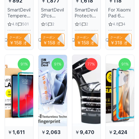
￥892
￥1,877
￥1,618
￥118
SmartDevil
SmartDevil
SmartDevil
For Xiaomi
Tempered
2Pcs
Protective
Pad 6
Glass Film
Tempered
Film for
Screen
4.8
5
5
4.8
501
2
2
4
Without
Glass Film
VIVO
Protector
Dust for
for Redmi
iQOO 13
Tempered
クーポン
クーポン
クーポン
クーポン
Samsung
K80 Pro
HD Matte
Glass
YPQ3XAVLEH8
CYPQ3XAVLEH8
CYPQ3XAVLEH8
N2AQEDC511KN
￥158
オフ
￥158
オフ
￥158
オフ
￥318
オフ
S25 Ultra
HD Privacy
Film from
2023
HD
Screen
Tempered
Xiaomi Mi
Transparent
Protector
Glass for
Pad 6 Pro
Screen
for Redmi
Privacy
Tablet
91
%
91
%
77
%
91
%
Protective
K80 Anti-
Fingerprint
Protective
Film for
fingerprint
Protection
Film 11in
Samsung
Non-full
Full
Xiaomi Mi
S25 S24
Cover
Coverage
Pad 6
with
Protector
Fingerprint
Protection
￥1,611
￥2,063
￥9,470
￥2,424