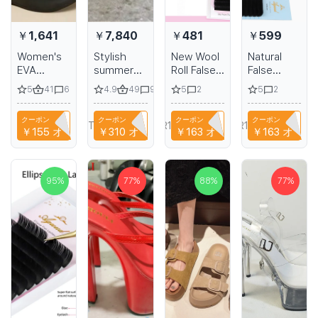
￥1,641
￥7,840
￥481
￥599
Women's
Stylish
New Wool
Natural
EVA
summer
Roll False
False
slippers
princess
Eyelash W
Eyelashes
5
41
4.9
49
5
5
6
9
2
2
with thick
slippers
Wavy
AGUUD L
soles in a
15cm sexy
Shape Curl
M Curl
クーポン
クーポン
クーポン
クーポン
variety of
high heels
Volume
NIANCI66
T9TRTFBTWTZN
A6R1B6EH1PPA
A6R1B6EH1PPA
￥155
オフ
￥310
オフ
￥163
オフ
￥163
オフ
colors
for
Eyelash
nightclub
Extension
and 6-inch
Fluffy Soft
stiletto
Full DIY 3D
95
%
77
%
88
%
77
%
heels with
5D Cat
a glossy
Eye Lash
heel
Extension