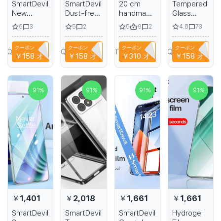
SmartDevil
SmartDevil
20 cm
Tempered
New
Dust-free
handmade
Glass
tempered
Tempered
fashion
SmartDevil
5
5
5
9
4.8
3
2
2
73
glass For
Glass Film
heels
HD for
ipad pro
for iPhone
striped
Xiaomi Mi
クーポン
クーポン
クーポン
クーポン
10.2 inch
15 Pro Max
platform
14T 13T
YPQ3XAVLEH8
CYPQ3XAVLEH8
T9TRTFBTWTZN
CYPQ3XAVLEH8
￥158
オフ
￥158
オフ
￥310
オフ
￥158
オフ
screen
HD Clear
sexy
Pro glass
protectine
Screen
dancer
for Xiaomi
Film HD
Protector
shoes 8
12T
definition
for iPhone
inch
screen
91
%
91
%
91
%
91
%
protector
15 with
Roman
protector
tablet film
Quick
high-
easy
Install Tool
heeled
installation
summer
sandals
￥1,401
￥2,018
￥1,661
￥1,661
SmartDevil
SmartDevil
SmartDevil
Hydrogel