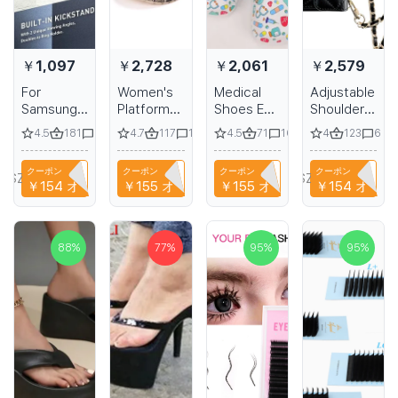
￥1,097
￥2,728
￥2,061
￥2,579
For
Women's
Medical
Adjustable
Samsung
Platform
Shoes EVA
Shoulder
Galaxy
Sandals
Non-slip
Strap for
4.5
181
4.7
117
4.5
71
4
123
27
16
16
6
S23 S22
with High
Laboratory
iPhone 15
S24 S25
Chunky
Doctor
14 13 12 11
クーポン
クーポン
クーポン
クーポン
Ultra Plus
Heel and
Clogs
16 Pro
SZHAIYU333
NIANCI66
NIANCI66
SZHAIYU333
￥154
オフ
￥155
オフ
￥155
オフ
￥154
オフ
Armor
Closed
Non-slip
Max
Protective
Toe
Nurse
Phone
Magnetic
Surgical
Holder
Case with
Slides
Leather
88
%
77
%
95
%
95
%
Ring
Casual
Case
Holder and
Beach
Without
Belt Clip
Womens
Logo
Pouch
Indoor
Work
Slippers