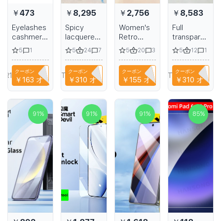
￥473
￥8,295
￥2,756
￥8,583
Eyelashes
Spicy
Women's
Full
cashmere
lacquered
Retro
transparent
for
high-
Style
crystal
5
5
24
5
20
5
12
1
7
3
1
extensions
heeled
Slippers
high heel
individual
sandals
for
pole
クーポン
クーポン
クーポン
クーポン
dark black
handmade
Relaxing,
dancing
A6R1B6EH1PPA
T9TRTFBTWTZN
NIANCI66
T9TRTFBTWTZN
￥163
オフ
￥310
オフ
￥155
オフ
￥310
オフ
high-
Women's
star model
heeled
Summer
shoes
sandals 7
Casual
summer
inches 15-
Shoes,
banquet
91
%
91
%
91
%
85
%
17-20cm
Comfortable
stage
Platform
sandals
Beach
15-17cm
Slides,
Sandals
for Girls