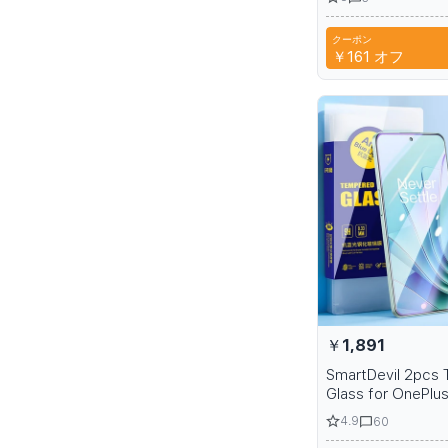
definition protect
film
クーポン
CYP
￥161
オフ
￥1,891
SmartDevil 2pcs
Glass for OnePlu
5Pro 2V 3V HD S
4.9
60
Protector Fingerp