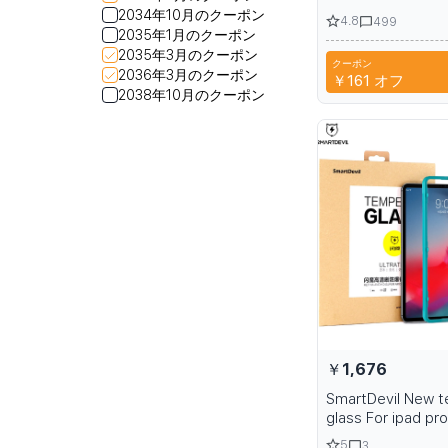
Samsung S25 Ult
2034年10月のクーポン
4.8
499
Transparent Scre
2035年1月のクーポン
Protective Film 
2035年3月のクーポン
クーポン
S25 S24 with Fing
CYP
2036年3月のクーポン
￥161
オフ
Protection
2038年10月のクーポン
￥1,676
SmartDevil New 
glass For ipad pro
screen protectin
5
3