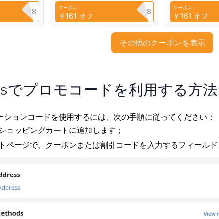
ight
Cases for Redmi K70E
Anti-fingerprin
クーポン
クーポン
Q3XAVLEH8
CYPQ3XAVLEH8
C
￥161
オフ
￥161
オフ
その他のクーポンを表示
pressでプロモコードを利用する方
sプロモーションコードを使用するには、次の手順に従ってください：
ショッピングカートに追加します；
トページで、クーポンまたは割引コードを入力するフィールド