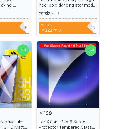
laxing,
heel pole dancing star model
er Casual
shoes summer banquet
5
12
1
rtable
stage sandals 15-17cm
 Slides,
クーポン
ls
NIANCI66
T9TRTFBTWTZN
￥323
オフ
91
%
85
%
￥139
tective Film
For Xiaomi Pad 6 Screen
 13 HD Matte
Protector Tempered Glass