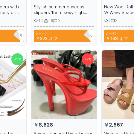
pers with
Stylish summer princess
New Wool Roll 
riety of
slippers 15cm sexy high
W Wavy Shape
heels for nightclub and 6-
Eyelash Extens
4.9
49
5
9
2
inch stiletto heels with a
Full DIY 3D 5D
glossy heel
Extension
クーポン
クーポン
NIANCI66
T9TRTFBTWTZN
￥323
オフ
￥168
オフ
95
%
77
%
￥8,628
￥2,867
ere for
Spicy lacquered high-heeled
Women's Retro