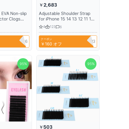
￥2,683
 EVA Non-slip
Adjustable Shoulder Strap
ctor Clogs
for iPhone 15 14 13 12 11 16
 Surgical
Pro Max Phone Holder
4
123
6
 Beach
Leather Case Without Logo
r Work
クーポン
NIANCI66
SZHAIYU333
￥160
オフ
95
%
95
%
￥503