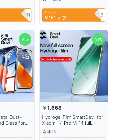
summer sandals
protector easy installation
クーポン
TRTFBTWTZN
CYPQ3XAVLEH8
￥161
オフ
91
%
91
%
￥1,668
stal Dust-
Hydrogel Film SmartDevil for
d Glass for
Xiaomi 14 Pro Mi 14 full
12 Pro Max HD
screen coverage screen
5
6
een Protector
protection soft film for