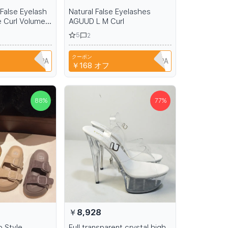
False Eyelash
Natural False Eyelashes
 Curl Volume
AGUUD L M Curl
ion Fluffy Soft
5
2
 Cat Eye Lash
クーポン
A6R1B6EH1PPA
A6R1B6EH1PPA
￥168
オフ
88
%
77
%
￥8,928
 Style
Full transparent crystal high