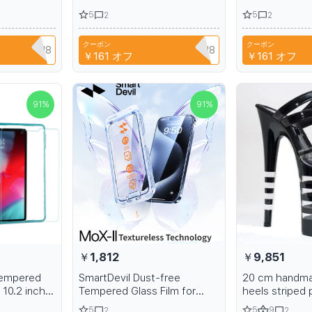
ra HD
HD Privacy Screen Protector
Film from Tem
5
5
2
2
en
for Redmi K80 Anti-
for Privacy Fin
for Samsung
fingerprint Non-full Cover
Protection Ful
クーポン
クーポン
erprint
Q3XAVLEH8
CYPQ3XAVLEH8
C
￥161
オフ
￥161
オフ
91
%
91
%
￥1,812
￥9,851
tempered
SmartDevil Dust-free
20 cm handma
 10.2 inch
Tempered Glass Film for
heels striped 
e Film HD
iPhone 15 Pro Max HD Clear
dancer shoes
5
5
9
2
2