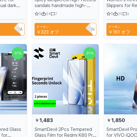
ual dark
sandals handmade high-
Slippers for Re
heeled sandals 7 inches 15-
Women's Summ
5
24
5
20
7
3
17-20cm
Shoes, Comfo
Platform Beach
クーポン
クーポン
Sandals for Gir
1B6EH1PPA
T9TRTFBTWTZN
￥323
オフ
￥161
オフ
91
%
91
%
￥1,483
￥1,850
ered Glass
SmartDevil 2Pcs Tempered
SmartDevil Pro
 for
Glass Film for Redmi K80 Pro
for VIVO iQOO