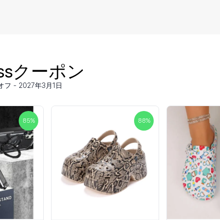
ressクーポン
フ - 2027年3月1日
85
%
88
%