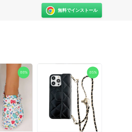
無料でインストール
88
%
85
%