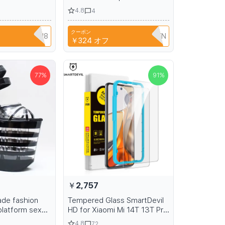
pered Glass
2023 Xiaomi Mi Pad 6 Pro
4.8
4
gerprint
Tablet Protective Film 11in
l Coverage
Xiaomi Mi Pad 6 Protector
クーポン
YPQ3XAVLEH8
N2AQEDC511KN
￥324
オフ
77
%
91
%
￥2,757
de fashion
Tempered Glass SmartDevil
platform sexy
HD for Xiaomi Mi 14T 13T Pro
 8 inch Roman
glass for Xiaomi 12T screen
4.8
72