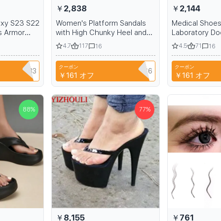
￥2,838
￥2,144
axy S23 S22
Women's Platform Sandals
Medical Shoes
s Armor
with High Chunky Heel and
Laboratory Do
tic Case
Closed Toe
Non-slip Nurse
4.7
117
4.5
71
16
16
nd Belt Clip
Slides Casual
Womens Indoo
クーポン
クーポン
Slippers
ZHAIYU333
NIANCI66
￥161
オフ
￥161
オフ
88
%
77
%
￥8,155
￥761