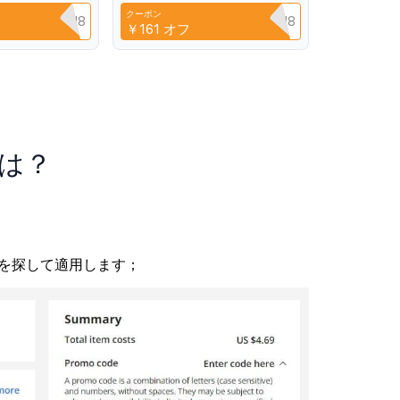
t Film
Xiaomi 13 12 transparent
クーポン
against scratches
YPQ3XAVLEH8
CYPQ3XAVLEH8
￥161
オフ
法は？
を探して適用します；