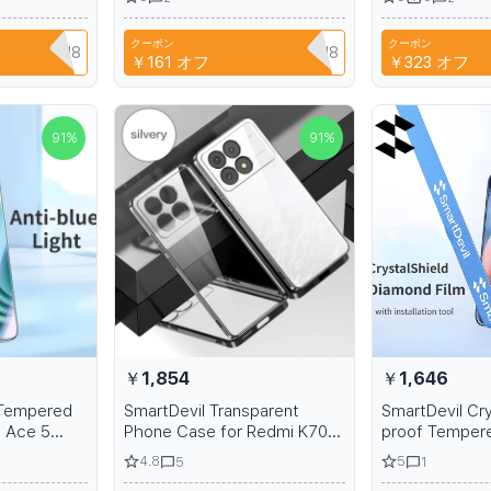
or tablet
Screen Protector for iPhone
high-heeled 
15 with Quick Install Tool
クーポン
クーポン
Q3XAVLEH8
CYPQ3XAVLEH8
T9
￥161
オフ
￥323
オフ
91
%
91
%
￥1,854
￥1,646
 Tempered
SmartDevil Transparent
SmartDevil Cry
s Ace 5
Phone Case for Redmi K70
proof Tempere
creen
Pro K70 Anti-Fall Clear Soft
iPhone 14 13 
4.8
5
5
1
rint
Silicone Shockproof Phone
Full Cover Scr