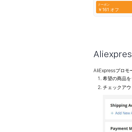
Protection Blue L
クーポン
Protection
CYP
￥161
オフ
Aliex
AliExpres
希望の商品を
チェックアウ