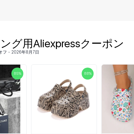
グ用Aliexpressクーポン
フ - 2026年8月7日
85
%
88
%