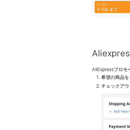
Protection Blue L
クーポン
Protection
CYP
￥158
オフ
Aliex
AliExpres
希望の商品を
チェックアウ