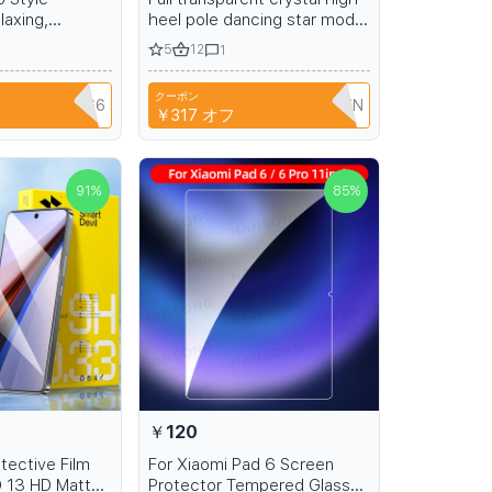
laxing,
heel pole dancing star model
er Casual
shoes summer banquet
5
12
1
rtable
stage sandals 15-17cm
 Slides,
クーポン
ls
NIANCI66
T9TRTFBTWTZN
￥317
オフ
91
%
85
%
￥120
tective Film
For Xiaomi Pad 6 Screen
 13 HD Matte
Protector Tempered Glass