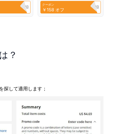
t Film
Xiaomi 13 12 transparent
クーポン
against scratches
YPQ3XAVLEH8
CYPQ3XAVLEH8
￥158
オフ
法は？
を探して適用します；