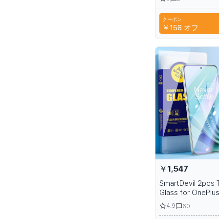
definition protect
film
クーポン
CYP
￥158
オフ
￥1,547
SmartDevil 2pcs
Glass for OnePlu
5Pro 2V 3V HD S
4.9
60
Protector Fingerp