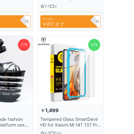
pered Glass
2023 Xiaomi Mi Pad 6 Pro
4.8
4
gerprint
Tablet Protective Film 11in
l Coverage
Xiaomi Mi Pad 6 Protector
クーポン
YPQ3XAVLEH8
N2AQEDC511KN
￥317
オフ
77
%
91
%
￥1,499
de fashion
Tempered Glass SmartDevil
platform sexy
HD for Xiaomi Mi 14T 13T Pro
 8 inch Roman
glass for Xiaomi 12T screen
4.8
869