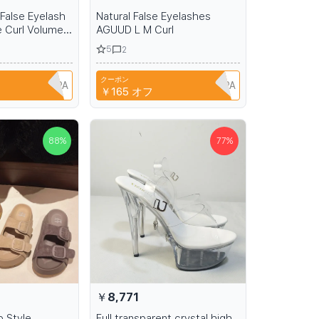
False Eyelash
Natural False Eyelashes
 Curl Volume
AGUUD L M Curl
ion Fluffy Soft
5
2
 Cat Eye Lash
クーポン
A6R1B6EH1PPA
A6R1B6EH1PPA
￥165
オフ
88
%
77
%
￥8,771
 Style
Full transparent crystal high