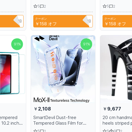
ra HD
HD Privacy Screen Protector
Film from Tem
5
5
2
2
en
for Redmi K80 Anti-
for Privacy Fin
for Samsung
fingerprint Non-full Cover
Protection Ful
クーポン
クーポン
erprint
Q3XAVLEH8
CYPQ3XAVLEH8
C
￥158
オフ
￥158
オフ
91
%
91
%
￥2,108
￥9,677
tempered
SmartDevil Dust-free
20 cm handma
 10.2 inch
Tempered Glass Film for
heels striped 
e Film HD
iPhone 15 Pro Max HD Clear
dancer shoes
5
5
9
2
2