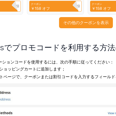
ight
Cases for Redmi K70E
Anti-fingerprin
クーポン
クーポン
Q3XAVLEH8
CYPQ3XAVLEH8
C
￥158
オフ
￥158
オフ
その他のクーポンを表示
pressでプロモコードを利用する方
sプロモーションコードを使用するには、次の手順に従ってください：
ショッピングカートに追加します；
トページで、クーポンまたは割引コードを入力するフィールド