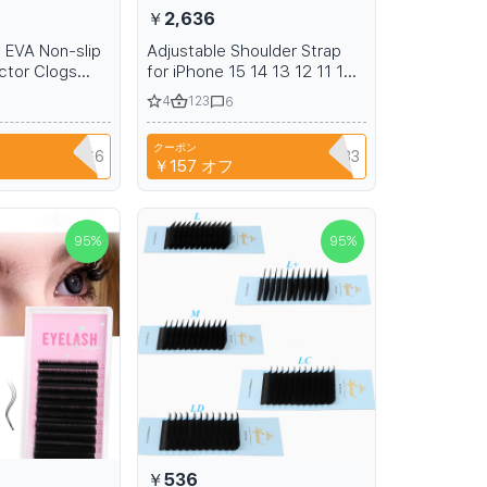
￥2,636
 EVA Non-slip
Adjustable Shoulder Strap
ctor Clogs
for iPhone 15 14 13 12 11 16
 Surgical
Pro Max Phone Holder
4
123
6
 Beach
Leather Case Without Logo
r Work
クーポン
NIANCI66
SZHAIYU333
￥157
オフ
95
%
95
%
￥536