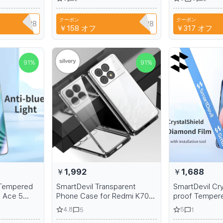
or tablet
Screen Protector for iPhone
high-heeled 
15 with Quick Install Tool
クーポン
クーポン
Q3XAVLEH8
CYPQ3XAVLEH8
T9
￥158
オフ
￥317
オフ
91
%
91
%
￥1,992
￥1,688
 Tempered
SmartDevil Transparent
SmartDevil Cry
s Ace 5
Phone Case for Redmi K70
proof Tempere
creen
Pro K70 Anti-Fall Clear Soft
iPhone 14 13 
4.8
5
5
1
rint
Silicone Shockproof Phone
Full Cover Scr