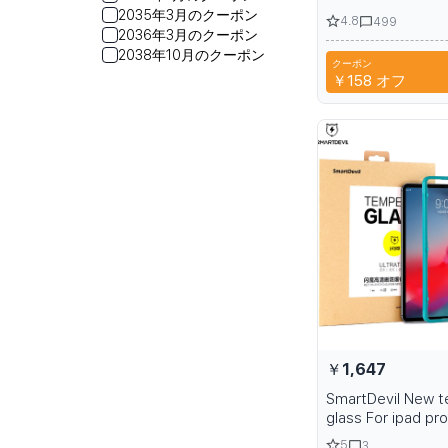
Samsung S25 Ult
2035年3月のクーポン
4.8
499
Transparent Scre
2036年3月のクーポン
Protective Film 
2038年10月のクーポン
クーポン
S25 S24 with Fing
CYP
￥158
オフ
Protection
￥1,647
SmartDevil New 
glass For ipad pro
screen protectin
5
3