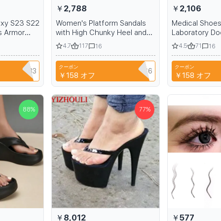
￥2,788
￥2,106
axy S23 S22
Women's Platform Sandals
Medical Shoes
s Armor
with High Chunky Heel and
Laboratory Do
tic Case
Closed Toe
Non-slip Nurse
4.7
117
4.5
71
16
16
nd Belt Clip
Slides Casual
Womens Indoo
クーポン
クーポン
Slippers
ZHAIYU333
NIANCI66
￥158
オフ
￥158
オフ
88
%
77
%
￥8,012
￥577