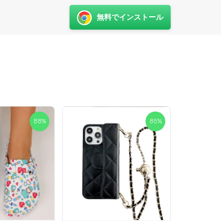
無料でインストール
88
%
85
%