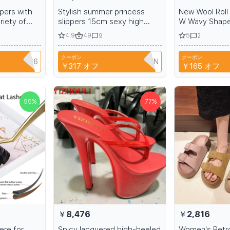
pers with
Stylish summer princess
New Wool Roll 
riety of
slippers 15cm sexy high
W Wavy Shape
heels for nightclub and 6-
Eyelash Extens
4.9
49
5
9
2
inch stiletto heels with a
Full DIY 3D 5D
glossy heel
Extension
クーポン
クーポン
NIANCI66
T9TRTFBTWTZN
￥317
オフ
￥165
オフ
95
%
77
%
￥8,476
￥2,816
ere for
Spicy lacquered high-heeled
Women's Retro