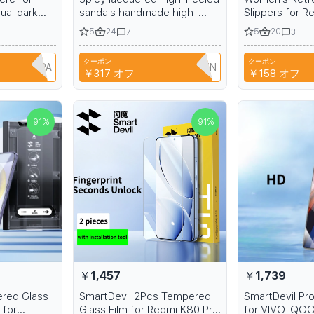
ual dark
sandals handmade high-
Slippers for Re
heeled sandals 7 inches 15-
Women's Summ
5
24
5
20
7
3
17-20cm
Shoes, Comfo
Platform Beach
クーポン
クーポン
Sandals for Gir
1B6EH1PPA
T9TRTFBTWTZN
￥317
オフ
￥158
オフ
91
%
91
%
￥1,457
￥1,739
ered Glass
SmartDevil 2Pcs Tempered
SmartDevil Pro
 for
Glass Film for Redmi K80 Pro
for VIVO iQOO