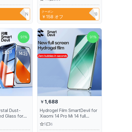
summer sandals
protector easy installation
クーポン
TRTFBTWTZN
CYPQ3XAVLEH8
￥158
オフ
91
%
91
%
￥1,688
stal Dust-
Hydrogel Film SmartDevil for
d Glass for
Xiaomi 14 Pro Mi 14 full
12 Pro Max HD
screen coverage screen
5
6
een Protector
protection soft film for