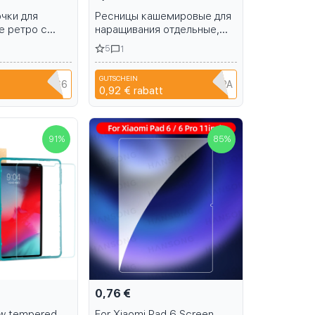
чки для
Ресницы кашемировые для
е ретро с
наращивания отдельные,
нская летняя
темные, черные
5
1
 обувь,
жные
GUTSCHEIN
ндалии на
NIANCI66
A6R1B6EH1PPA
0,92 €
rabatt
я девочек
91
%
85
%
0,76 €
ew tempered
For Xiaomi Pad 6 Screen