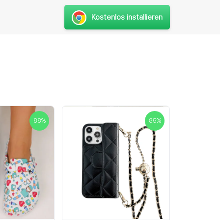
Kostenlos installieren
88
%
85
%