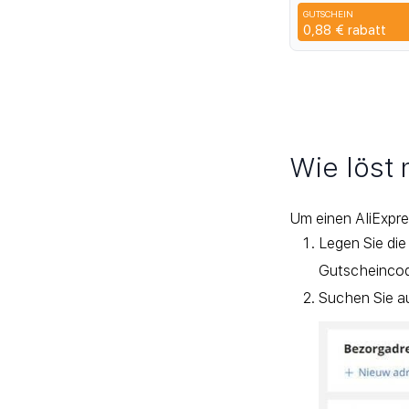
экрана, полное 
GUTSCHEIN
прозрачная защи
CYP
0,88 €
rabatt
отпечатков паль
установкой
Wie löst
Um einen AliExpre
Legen Sie die
Gutscheincod
Suchen Sie au