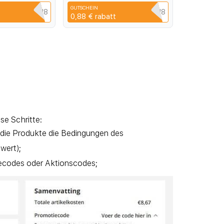
t Film
мягкая пленка для Xiaomi13
GUTSCHEIN
12, прозрачная, против
YPQ3XAVLEH8
CYPQ3XAVLEH8
0,88 €
rabatt
царапин
se Schritte:
 die Produkte die Bedingungen des
wert);
iecodes oder Aktionscodes;