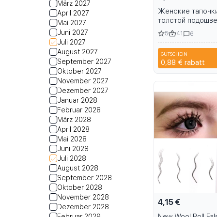
März 2027
Женские тапочки
April 2027
толстой подошве
Mai 2027
ассортименте
Juni 2027
5
41
6
Juli 2027
August 2027
GUTSCHEIN
September 2027
0,88 €
rabatt
Oktober 2027
November 2027
Dezember 2027
Januar 2028
Februar 2028
März 2028
April 2028
Mai 2028
Juni 2028
Juli 2028
August 2028
September 2028
Oktober 2028
November 2028
4,15 €
Dezember 2028
New Wool Roll Fal
Februar 2029