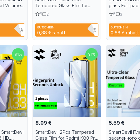
rl Volume
Tempered Glass Film for
glass For ipad
 Fluffy Soft
iPhone 15 Pro Max HD Clear
screen protec
5
5
2
3
t Eye Lash
Screen Protector for iPhone
definition prot
15 with Quick Install Tool
film
GUTSCHEIN
GUTSCHEIN
1B6EH1PPA
CYPQ3XAVLEH8
C
0,88 €
rabatt
0,88 €
rabatt
91
%
91
%
8,09 €
5,59 €
 SmartDevil
SmartDevil 2Pcs Tempered
SmartDevil Пл
3 HD,
Glass Film for Redmi K80 Pro
закаленного 