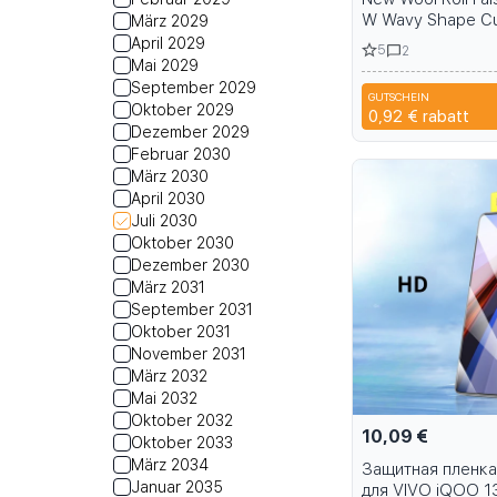
W Wavy Shape Cu
März 2029
Eyelash Extension
April 2029
5
2
Full DIY 3D 5D Ca
Mai 2029
Extension
September 2029
GUTSCHEIN
A6R
Oktober 2029
0,92 €
rabatt
Dezember 2029
Februar 2030
März 2030
April 2030
Juli 2030
Oktober 2030
Dezember 2030
März 2031
September 2031
Oktober 2031
November 2031
März 2032
Mai 2032
Oktober 2032
10,09 €
Oktober 2033
März 2034
Защитная пленка
Januar 2035
для VIVO iQOO 1