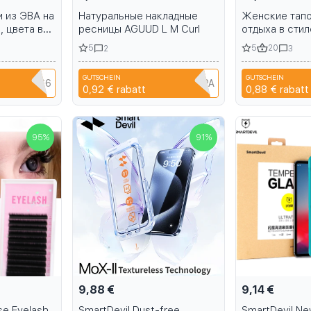
 из ЭВА на
Натуральные накладные
Женские тапо
, цвета в
ресницы AGUUD L M Curl
отдыха в стил
пряжками, же
5
5
20
2
3
повседневная
удобные пля
GUTSCHEIN
GUTSCHEIN
шлепанцы, са
NIANCI66
A6R1B6EH1PPA
0,92 €
rabatt
0,88 €
rabatt
платформе дл
95
%
91
%
9,88 €
9,14 €
se Eyelash
SmartDevil Dust-free
SmartDevil N