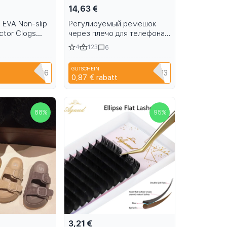
14,63 €
 EVA Non-slip
Регулируемый ремешок
ctor Clogs
через плечо для телефона
 Surgical
IPhone 15, 14, 13, 12, 11, 16
4
123
6
 Beach
Pro Max, держатель для
r Work
карт, кожаный чехол (без
GUTSCHEIN
логотипа)
NIANCI66
SZHAIYU333
0,87 €
rabatt
88
%
95
%
3,21 €