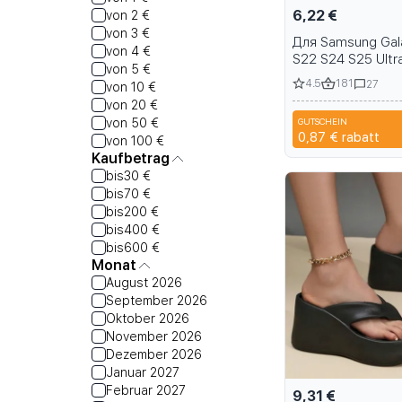
6,22 €
von 2 €
von 3 €
Для Samsung Gal
von 4 €
S22 S24 S25 Ultra
von 5 €
Armor Прочный д
4.5
181
27
von 10 €
Магнитный чехол
von 20 €
телефона с кол
von 50 €
GUTSCHEIN
держателем Заж
S
0,87 €
rabatt
von 100 €
ремня Кобура
Kaufbetrag
bis30 €
bis70 €
bis200 €
bis400 €
bis600 €
Monat
August 2026
September 2026
Oktober 2026
November 2026
Dezember 2026
Januar 2027
Februar 2027
9,31 €