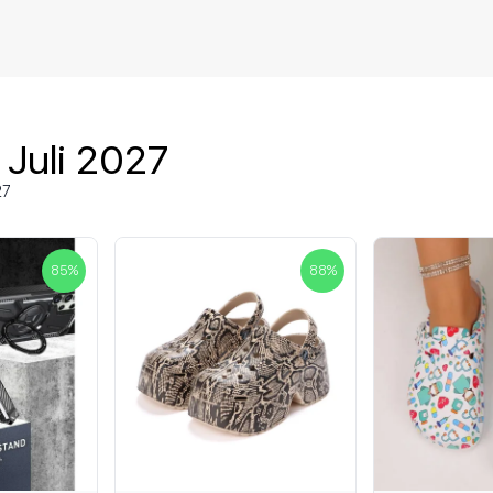
 Juli 2027
27
85
%
88
%