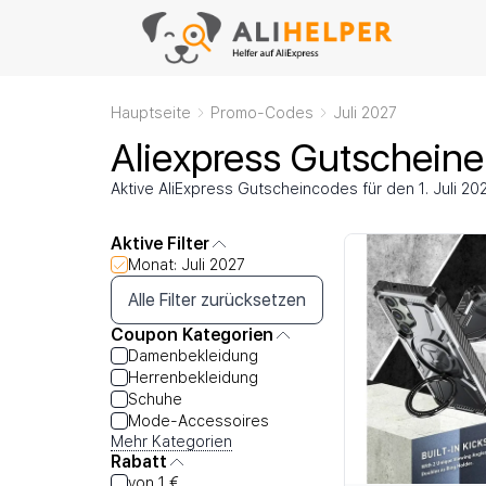
Hauptseite
Promo-Codes
Juli 2027
Aliexpress Gutscheine
Aktive AliExpress Gutscheincodes für den 1. Juli 20
Aktive Filter
Monat: Juli 2027
Alle Filter zurücksetzen
Coupon Kategorien
Damenbekleidung
Herrenbekleidung
Schuhe
Mode-Accessoires
Mehr Kategorien
Rabatt
von 1 €