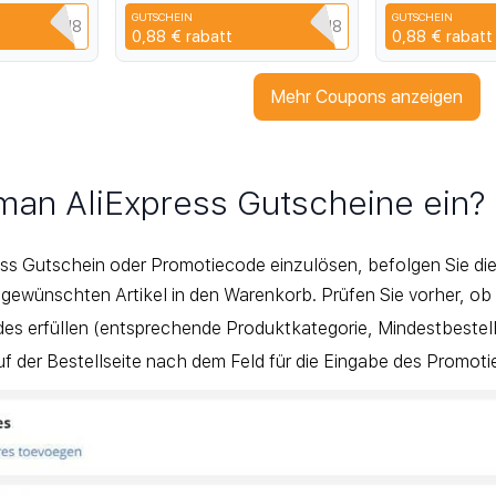
покрытие,
Cases for Redmi K70E
Anti-fingerprin
GUTSCHEIN
GUTSCHEIN
та от
Q3XAVLEH8
CYPQ3XAVLEH8
C
0,88 €
rabatt
0,88 €
rabatt
цев с
Mehr Coupons anzeigen
 man AliExpress Gutscheine ein?
ss Gutschein oder Promotiecode einzulösen, befolgen Sie die
 gewünschten Artikel in den Warenkorb. Prüfen Sie vorher, ob
es erfüllen (entsprechende Produktkategorie, Mindestbestell
f der Bestellseite nach dem Feld für die Eingabe des Promot