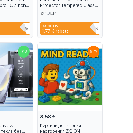
 pro 10.2 inch
Protector Tempered Glass
tine Film HD
2023 Xiaomi Mi Pad 6 Pro
4.8
4
ector tablet
Tablet Protective Film 11in
Xiaomi Mi Pad 6 Protector
GUTSCHEIN
YPQ3XAVLEH8
N2AQEDC511KN
1,77 €
rabatt
91
%
82
%
8,58 €
енка из
Кирпичи для чтения
стекла без
настроения ZQION