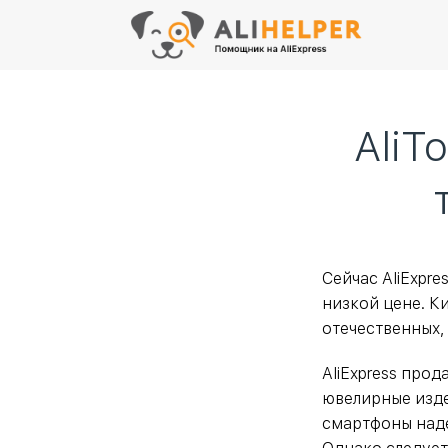
AliT
Сейчас AliExpr
низкой цене. К
отечественных,
AliExpress про
ювелирные изде
смартфоны наде