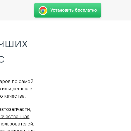
Установить бесплатно
учших
с
варов по самой
ких и дешевле
о качества.
автозапчасти,
 качественная
,
пользователей.