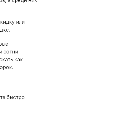
в, а среди них
скидку или
дке.
орые
и сотни
скать как
орок.
те быстро