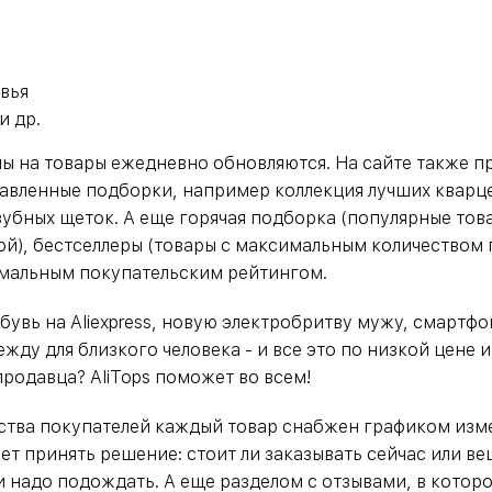
овья
и др.
ы на товары ежедневно обновляются. На сайте также п
авленные подборки, например коллекция лучших кварце
зубных щеток. А еще горячая подборка (популярные тов
й), бестселлеры (товары с максимальным количеством 
имальным покупательским рейтингом.
бувь на Aliexpress, новую электробритву мужу, смартфо
ду для близкого человека - и все это по низкой цене и
родавца? AliTops поможет во всем!
ства покупателей каждый товар снабжен графиком изм
т принять решение: стоит ли заказывать сейчас или в
и надо подождать. А еще разделом с отзывами, в котор