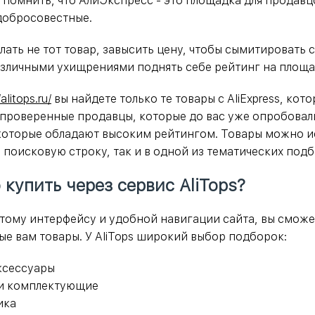
 помнить, что АлиЭкспресс - это площадка для продавцо
добросовестные.
лать не тот товар, завысить цену, чтобы сымитировать 
зличными ухищрениями поднять себе рейтинг на площа
/alitops.ru/
вы найдете только те товары с AliExpress, кот
проверенные продавцы, которые до вас уже опробовал
которые обладают высоким рейтингом. Товары можно и
з поисковую строку, так и в одной из тематических подб
купить через сервис AliTops?
тому интерфейсу и удобной навигации сайта, вы сможе
ые вам товары. У AliTops широкий выбор подборок:
ксессуары
и комплектующие
ика