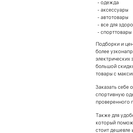
одежда
аксессуары
автотовары
все для здор
спорттовары 
Подборки и цен
более узконапр
электрических 
большой скидко
товары с макс
Заказать себе о
спортивную одеж
проверенного п
Также для удоб
который поможе
стоит дешевле 