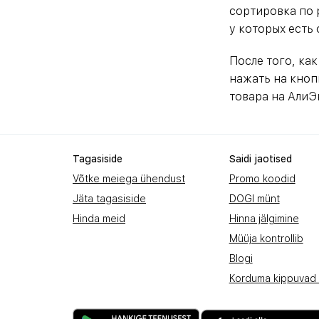
сортировка по 
у которых есть 
После того, ка
нажать на кнопк
товара на АлиЭ
Tagasiside
Saidi jaotised
Võtke meiega ühendust
Promo koodid
Jäta tagasiside
DOGI münt
Hinda meid
Hinna jälgimine
Müüja kontrollib
Blogi
Korduma kippuvad