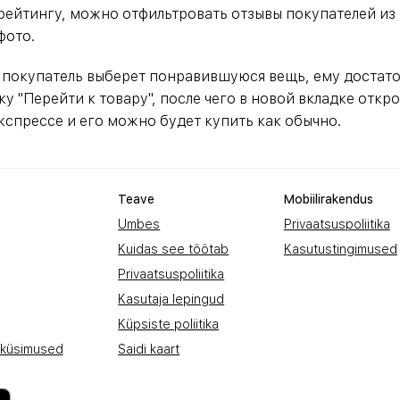
рейтингу, можно отфильтровать отзывы покупателей из 
фото.
к покупатель выберет понравившуюся вещь, ему достат
у "Перейти к товару", после чего в новой вкладке откр
кспрессе и его можно будет купить как обычно.
Teave
Mobiilirakendus
Umbes
Privaatsuspoliitika
Kuidas see töötab
Kasutustingimused
Privaatsuspoliitika
Kasutaja lepingud
Küpsiste poliitika
 küsimused
Saidi kaart