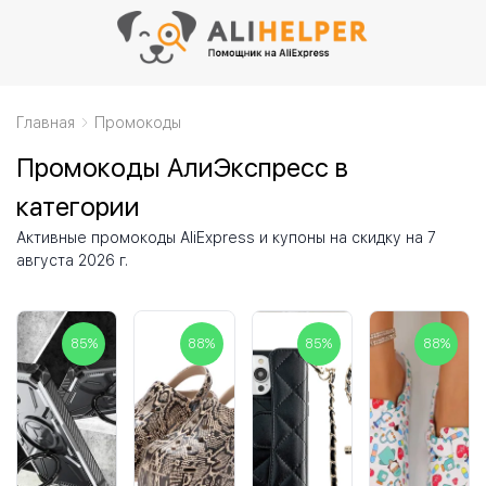
Главная
Промокоды
Промокоды АлиЭкспресс в
категории
Активные промокоды AliExpress и купоны на скидку на 7
августа 2026 г.
85
%
88
%
85
%
88
%