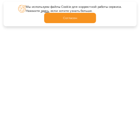
Мы используем файлы Cookie для корректной работы сервиса.
Нажмите
здесь
, если хотите узнать больше.
Согласен
Обратная связь
Написать нам
Оставить отзыв
Оценить расширение
Разделы сайта
Промокоды
Монета DOGI