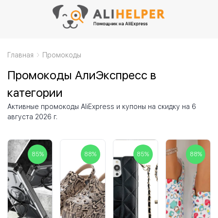
Главная
Промокоды
Промокоды АлиЭкспресс в
категории
Активные промокоды AliExpress и купоны на скидку на 6
августа 2026 г.
85
%
88
%
85
%
88
%