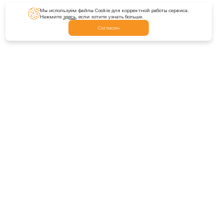
Мы используем файлы Cookie для корректной работы сервиса.
Нажмите
здесь
, если хотите узнать больше.
Согласен
Обратная связь
Написать нам
Оставить отзыв
Оценить расширение
Разделы сайта
Промокоды
Монета DOGI