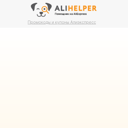
Промокоды и купоны Алиэкспресс
AliHelper - браузерное
расширение для Aliexpress