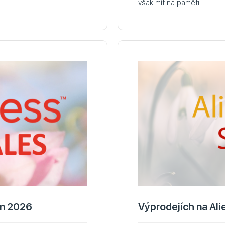
však mít na paměti…
en 2026
Výprodejích na Al