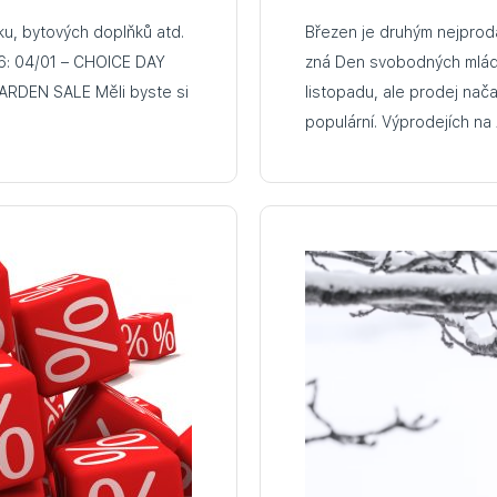
íku, bytových doplňků atd.
Březen je druhým nejprod
DAY
zná Den svobodných mláde
listopadu, ale prodej nač