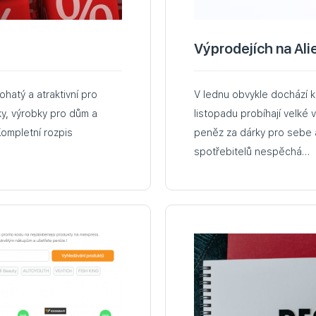
6
Výprodejích na Al
hatý a atraktivní pro
V lednu obvykle dochází k
ky, výrobky pro dům a
listopadu probíhají velké 
Kompletní rozpis
peněz za dárky pro sebe a
spotřebitelů nespěchá…