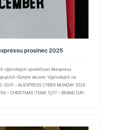
iexpressu prosinec 2025
ch výprodejích společnost Aliexpress
pujících různými akcemi. Výprodejích na
 2025
na AliExpress Mnoho
jako příležitost…