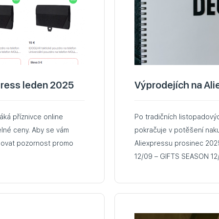
press leden 2025
Výprodejích na Al
láká příznivce online
Po tradičních listopadový
elné ceny. Aby se vám
pokračuje v potěšení naku
věnovat pozornost promo
Aliexpressu prosinec 2025: 12/01 – ALIEXPRESS CYBER MONDAY
12/09 – GIFTS SEASON 12/09 – CHRISTMAS ITEMS 12/17 – BRAND DAY
12/25 – CHRISTMAS DAY 2025 SALE Falešné slevy 
prodejců vnímá výprodeje 