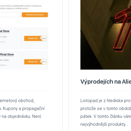
Výprodejích na Al
nternetový obchod,
Listopad je z hlediska pr
evu. Kupony a propagační
protože se v tomto období
dy na objednávku. Není
pátek. V tomto článku vám
nejvýhodnější produkty…