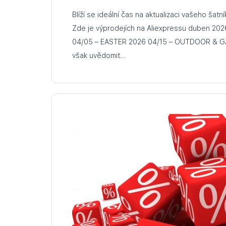
Blíží se ideální čas na aktualizaci vašeho šatn
Zde je výprodejích na Aliexpressu duben 2026: 04/01 – CHOICE 
04/05 – EASTER 2026 04/15 – OUTDOOR & GARDEN SALE Měli byste si
však uvědomit…