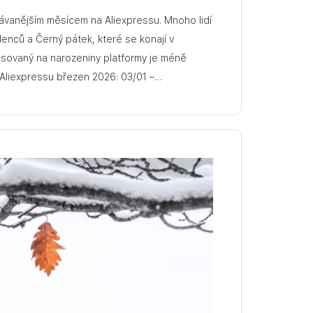
ávanějším měsícem na Aliexpressu. Mnoho lidí
nců a Černý pátek, které se konají v
asovaný na narozeniny platformy je méně
populární. Výprodejích na Aliexpressu březen 2026: 03/01 –…