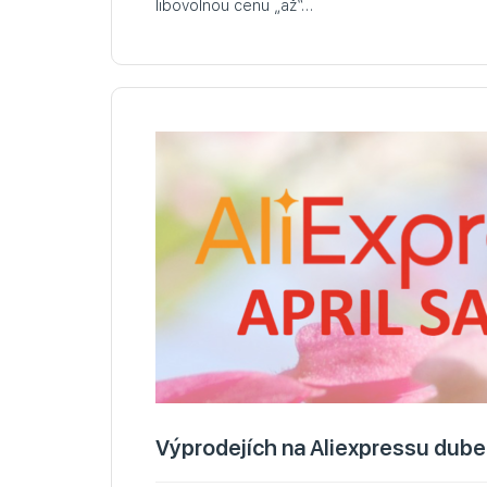
libovolnou cenu „až“…
Výprodejích na Aliexpressu dub