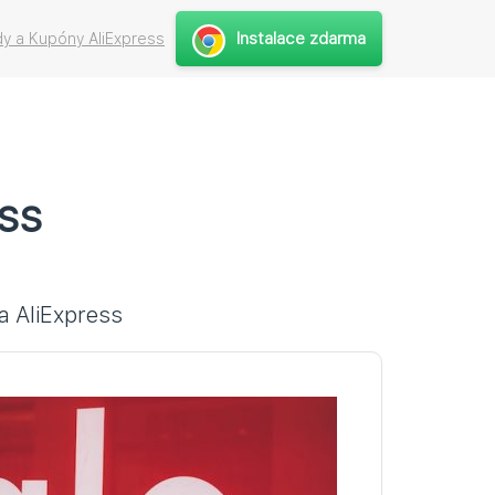
Instalace zdarma
y a Kupóny AliExpress
ss
a AliExpress