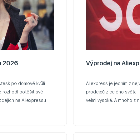
n 2026
Výprodej na Aliex
 stesk po domově kvůli
Aliexpress je jedním z nejv
e rozhodl potěšit své
prodejců z celého světa.
odejích na Aliexpressu
velmi vysoká. A mnoho z ni