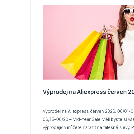
Výprodej na Aliexpress červen 2
Výprodej na Aliexpress červen 2026: 06/01-06/10 – Summer Sale
06/15-06/20 – Mid-Year Sale Měli byste si však uvědomit, že ve
výprodejích můžete narazit na falešné slevy.