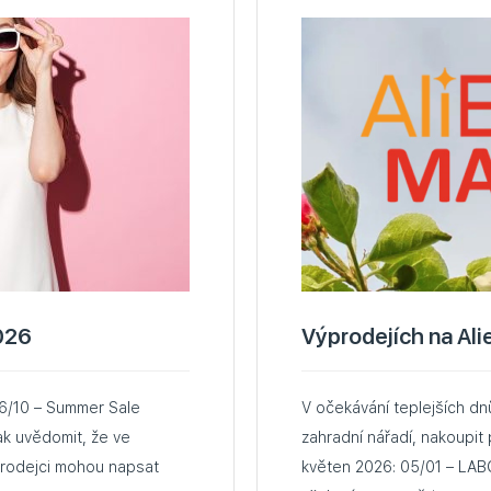
026
Výprodejích na Al
V očekávání teplejších dnů 
zahradní nářadí, nakoupit
 Prodejci mohou napsat
květen 2026: 05/01 – LABOR DAY 05/10 – MOTHER’S DAY Měli byste