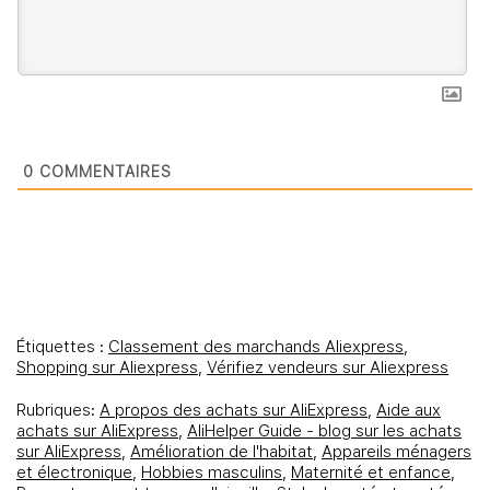
0
COMMENTAIRES
Étiquettes :
Classement des marchands Aliexpress
,
Shopping sur Aliexpress
,
Vérifiez vendeurs sur Aliexpress
Rubriques:
A propos des achats sur AliExpress
,
Aide aux
achats sur AliExpress
,
AliHelper Guide - blog sur les achats
sur AliExpress
,
Amélioration de l'habitat
,
Appareils ménagers
et électronique
,
Hobbies masculins
,
Maternité et enfance
,