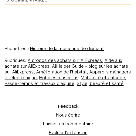
0
COMMENTAIRES
Étiquettes :
Histoire de la mosaïque de diamant
Rubriques:
A propos des achats sur AliExpress
,
Aide aux
achats sur AliExpress
,
AliHelper Guide - blog sur les achats
sur AliExpress
,
Amélioration de l'habitat
,
Appareils ménagers
et électronique
,
Hobbies masculins
,
Maternité et enfance
,
Passe-temps et travaux d'aiguille
,
Style, beauté et santé
Feedbаck
Nous écrire
Laisser un commentaire
Evaluer l’extension