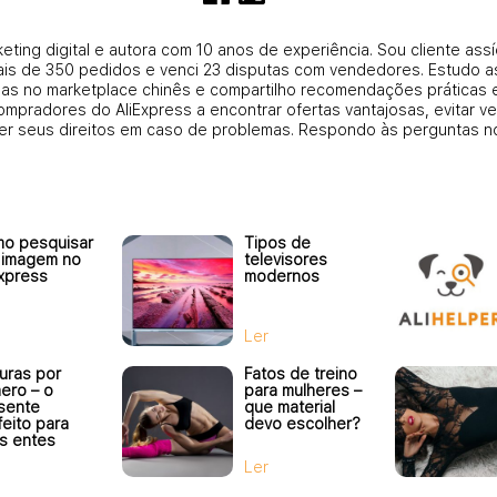
eting digital e autora com 10 anos de experiência. Sou cliente ass
mais de 350 pedidos e venci 23 disputas com vendedores. Estudo as
as no marketplace chinês e compartilho recomendações práticas 
compradores do AliExpress a encontrar ofertas vantajosas, evitar
er seus direitos em caso de problemas. Respondo às perguntas n
o pesquisar
Tipos de
 imagem no
televisores
Express
modernos
Ler
turas por
Fatos de treino
ero – o
para mulheres –
sente
que material
feito para
devo escolher?
s entes
ridos
Ler