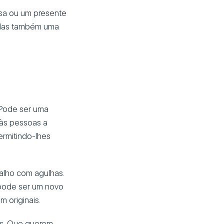
asa ou um presente
. Mas também uma
 Pode ser uma
 às pessoas a
ermitindo-lhes
alho com agulhas.
 pode ser um novo
 originais.
s. Que querem