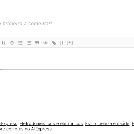
{}
[+]
liExpress
,
Eletrodomésticos e eletrônicos
,
Estilo, beleza e saúde
,
re compras no AliExpress