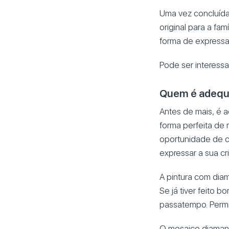
Uma vez concluída
original para a f
forma de expressar 
Pode ser interess
Quem é adequa
Antes de mais, é 
forma perfeita de 
oportunidade de cr
expressar a sua cri
A pintura com di
Se já tiver feito
passatempo. Permit
O mosaico diaman