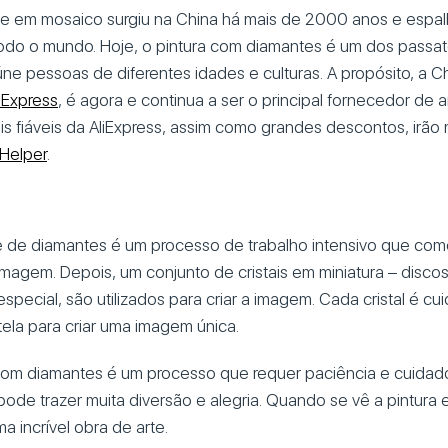
rte em mosaico surgiu na China há mais de 2000 anos e espa
odo o mundo. Hoje, o pintura com diamantes é um dos pass
ne pessoas de diferentes idades e culturas. A propósito, a Ch
iExpress
, é agora e continua a ser o principal fornecedor de a
 fiáveis da AliExpress, assim como grandes descontos, irão 
iHelper
.
 de diamantes é um processo de trabalho intensivo que co
magem. Depois, um conjunto de cristais em miniatura – disco
especial, são utilizados para criar a imagem. Cada cristal é 
ela para criar uma imagem única.
 com diamantes é um processo que requer paciência e cuida
de trazer muita diversão e alegria. Quando se vê a pintura e
a incrível obra de arte.