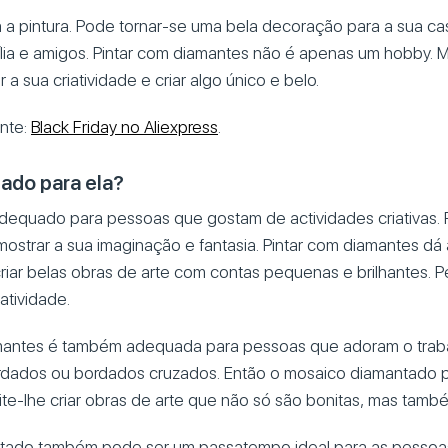
 a pintura. Pode tornar-se uma bela decoração para a sua c
amília e amigos. Pintar com diamantes não é apenas um hobby
a sua criatividade e criar algo único e belo.
ante:
Black Friday no Aliexpress
.
do para ela?
adequado para pessoas que gostam de actividades criativas.
mostrar a sua imaginação e fantasia. Pintar com diamantes dá
iar belas obras de arte com contas pequenas e brilhantes. P
atividade.
amantes é também adequada para pessoas que adoram o trab
 bordados ou bordados cruzados. Então o mosaico diamantado
e-lhe criar obras de arte que não só são bonitas, mas também
tado também pode ser um passatempo ideal para as pessoa