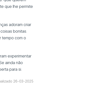
te que lhe permite
anças adoram criar
coisas bonitas.
ar tempo com o
iram experimentar
 Se ainda não
rta para si.
ualizado 26-03-2025