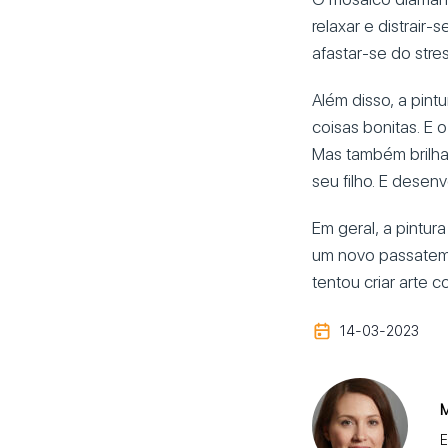
relaxar e distrair
afastar-se do stre
Além disso, a pint
coisas bonitas. E 
Mas também brilha
seu filho. E desenv
Em geral, a pintu
um novo passatemp
tentou criar arte
14-03-2023
M
E