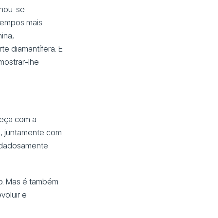
lhou-se
atempos mais
ina,
rte diamantífera. E
mostrar-lhe
meça com a
s, juntamente com
cuidadosamente
do. Mas é também
voluir e