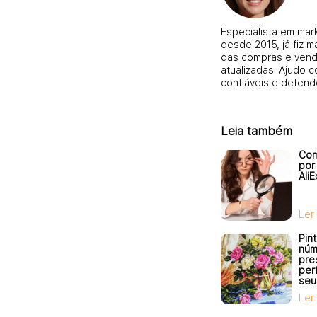
Especialista em mark
desde 2015, já fiz 
das compras e vend
atualizadas. Ajudo 
confiáveis e defend
Leia também
Com
por
Ali
Ler
Pin
núm
pre
per
seu
que
Ler