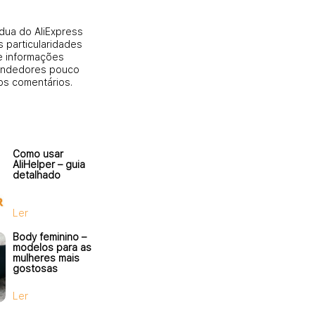
ídua do AliExpress
 particularidades
e informações
 vendedores pouco
os comentários.
Como usar
AliHelper – guia
detalhado
Ler
Body feminino –
modelos para as
mulheres mais
gostosas
Ler