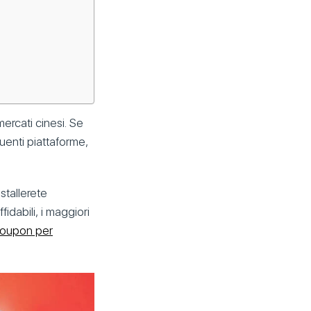
mercati cinesi. Se
uenti piattaforme,
nstallerete
fidabili, i maggiori
oupon per