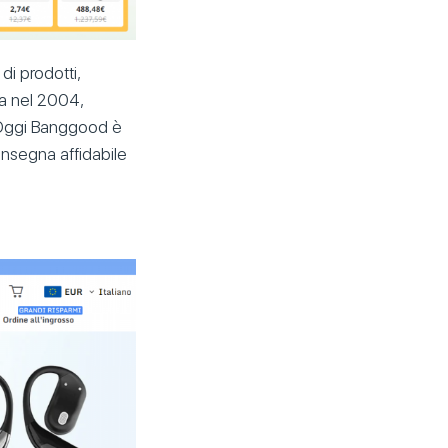
di prodotti,
ata nel 2004,
li. Oggi Banggood è
consegna affidabile