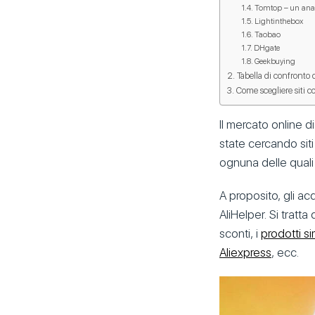
Tomtop – un anal
Lightinthebox
Taobao
DHgate
Geekbuying
Tabella di confronto d
Come scegliere siti c
Il mercato online d
state cercando sit
ognuna delle quali
A proposito, gli acq
AliHelper. Si tratta
sconti, i
prodotti si
Aliexpress
, ecc.