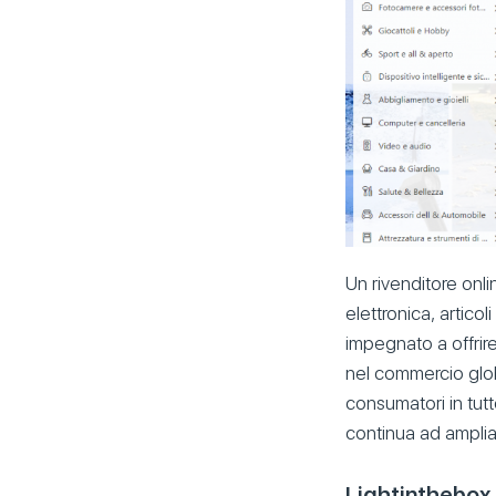
Un rivenditore onli
elettronica, articol
impegnato a offrire 
nel commercio glob
consumatori in tut
continua ad ampliar
Lightinthebox