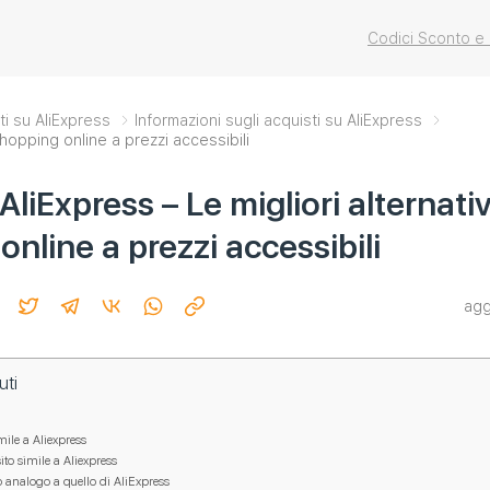
Codici Sconto e
ti su AliExpress
Informazioni sugli acquisti su AliExpress
shopping online a prezzi accessibili
AliExpress – Le migliori alternati
nline a prezzi accessibili
agg
uti
mile a Aliexpress
to simile a Aliexpress
o analogo a quello di AliExpress