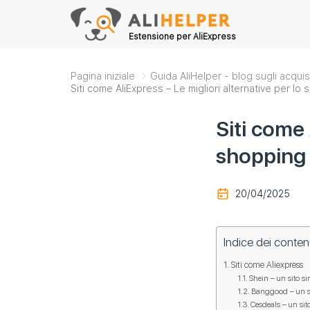
Estensione per AliExpress
Pagina iniziale
Guida AliHelper - blog sugli acquis
Siti come AliExpress – Le migliori alternative per lo 
Siti come 
shopping o
20/04/2025
Indice dei conten
Siti come Aliexpress
Shein – un sito si
Banggood – un si
Cesdeals – un sit