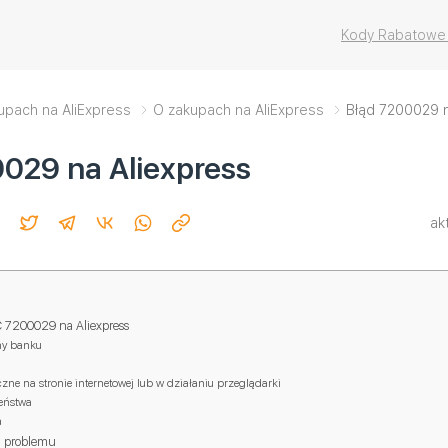
Kody Rabatowe 
upach na AliExpress
O zakupach na AliExpress
Błąd 7200029 n
029 na Aliexpress
ak
 7200029 na Aliexpress
ny banku
zne na stronie internetowej lub w działaniu przeglądarki
zeństwa
a
a problemu