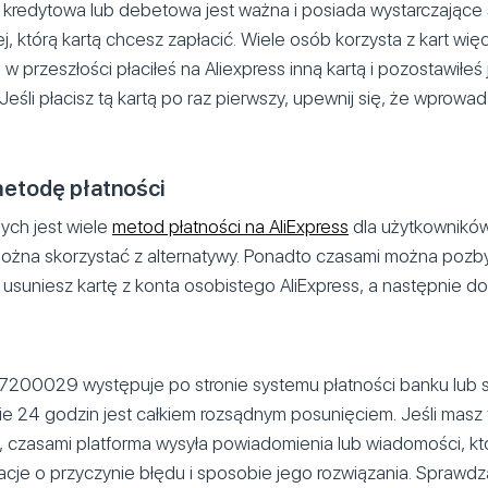
a kredytowa lub debetowa jest ważna i posiada wystarczające
ej, którą kartą chcesz zapłacić. Wiele osób korzysta z kart wię
 w przeszłości płaciłeś na Aliexpress inną kartą i pozostawiłeś
Jeśli płacisz tą kartą po raz pierwszy, upewnij się, że wprowa
metodę płatności
ych jest wiele
metod płatności na AliExpress
dla użytkownikó
na skorzystać z alternatywy. Ponadto czasami można pozby
i usuniesz kartę z konta osobistego AliExpress, a następnie d
200029 występuje po stronie systemu płatności banku lub 
e 24 godzin jest całkiem rozsądnym posunięciem. Jeśli masz 
czasami platforma wysyła powiadomienia lub wiadomości, k
cje o przyczynie błędu i sposobie jego rozwiązania. Sprawd