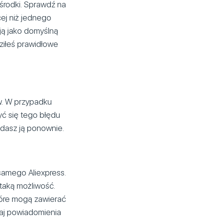
 środki. Sprawdź na
cej niż jednego
 ją jako domyślną
dziłeś prawidłowe
w. W przypadku
ć się tego błędu
odasz ją ponownie.
samego Aliexpress.
taką możliwość.
tóre mogą zawierać
zaj powiadomienia