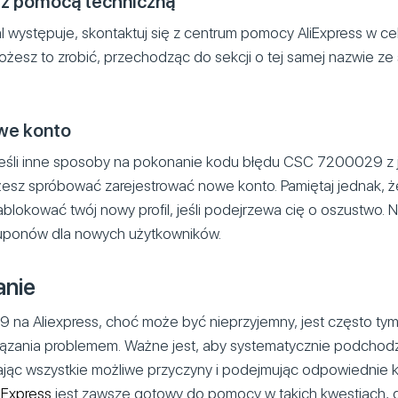
ę z pomocą techniczną
l występuje, skontaktuj się z centrum pomocy AliExpress w ce
żesz to zrobić, przechodząc do sekcji o tej samej nazwie ze 
owe konto
jeśli inne sposoby na pokonanie kodu błędu CSC 7200029 z
esz spróbować zarejestrować nowe konto. Pamiętaj jednak, że
blokować twój nowy profil, jeśli podejrzewa cię o oszustwo. Na
kuponów dla nowych użytkowników.
nie
na Aliexpress, choć może być nieprzyjemny, jest często ty
ązania problemem. Ważne jest, aby systematycznie podchodz
jąc wszystkie możliwe przyczyny i podejmując odpowiednie kro
iExpress
jest zawsze gotowy do pomocy w takich kwestiach, 