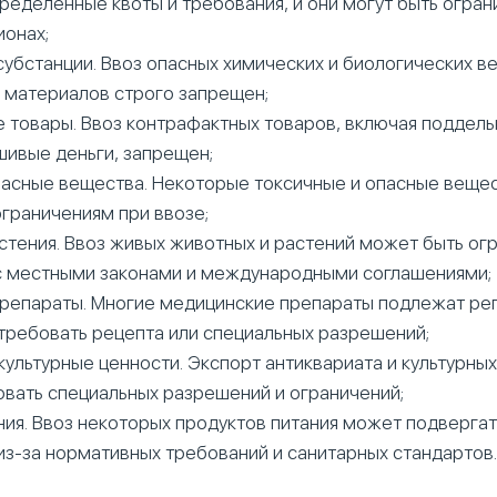
ределенные квоты и требования, и они могут быть огран
ионах;
убстанции. Ввоз опасных химических и биологических ве
 материалов строго запрещен;
 товары. Ввоз контрафактных товаров, включая поддел
шивые деньги, запрещен;
пасные вещества. Некоторые токсичные и опасные вещес
ограничениям при ввозе;
стения. Ввоз живых животных и растений может быть ог
с местными законами и международными соглашениями;
репараты. Многие медицинские препараты подлежат рег
требовать рецепта или специальных разрешений;
культурные ценности. Экспорт антиквариата и культурны
вать специальных разрешений и ограничений;
ния. Ввоз некоторых продуктов питания может подвергат
из-за нормативных требований и санитарных стандартов.