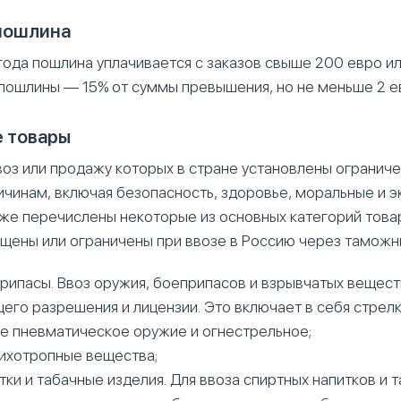
пошлина
года пошлина уплачивается с заказов свыше 200 евро или
 пошлины — 15% от суммы превышения, но не меньше 2 е
 товары
воз или продажу которых в стране установлены ограниче
ичинам, включая безопасность, здоровье, моральные и 
же перечислены некоторые из основных категорий това
ещены или ограничены при ввозе в Россию через таможн
рипасы. Ввоз оружия, боеприпасов и взрывчатых вещест
его разрешения и лицензии. Это включает в себя стрел
же пневматическое оружие и огнестрельное;
сихотропные вещества;
ки и табачные изделия. Для ввоза спиртных напитков и 