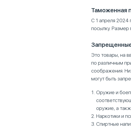
Таможенная 
С 1 апреля 2024 
посылку. Размер
Запрещенные
Это товары, на в
по различным пр
соображения. Ни
могут быть запр
Оружие и боеп
соответствующ
оружие, а так
Наркотики и п
Спиртные напит