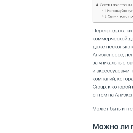
Советы по оптовым
Используйте ку
Свяжитесь с п
Перепродажа кит
коммерческой де
даже несколько 
Алиэкспресс, леп
за уникальные р
и аксессуарами,
компаний, котора
Group, к которой 
оптом на Алиэкс
Может быть инте
Можно ли 