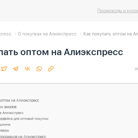
Промокоды и купо
xpress
О покупках на Алиэкспресс
Как покупать оптом на А
пать оптом на Алиэкспресс
о
оптом на Алиэкспресс
х заказов
а Алиэкспресс
ерфейса для оптовой покупки
ошлина
овары
продавцов на Алиэкспресс