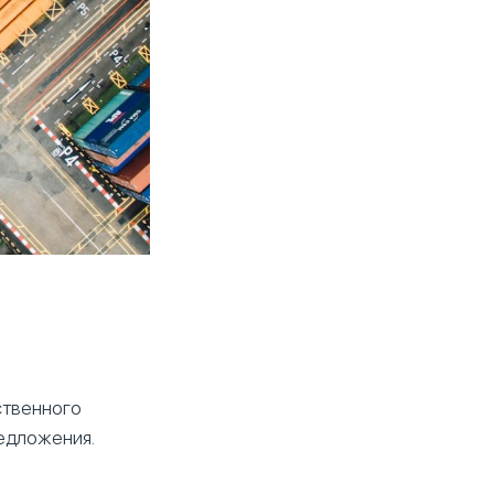
ственного
редложения.