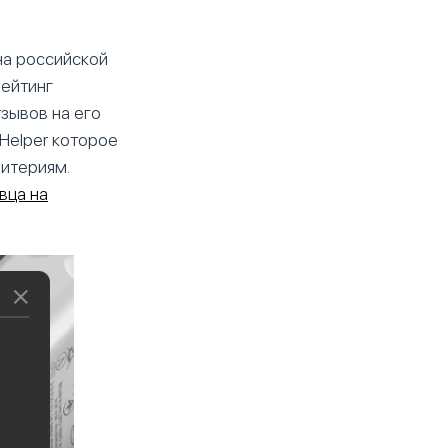
на российской
рейтинг
тзывов на его
Helper которое
ритериям.
вца на