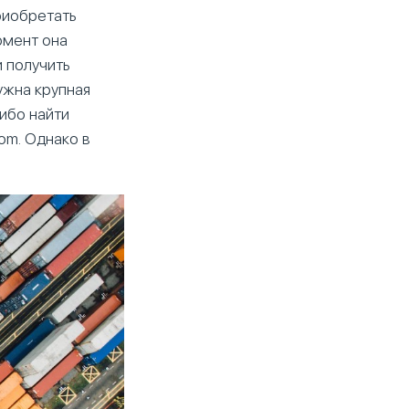
приобретать
омент она
и получить
ужна крупная
либо найти
com. Однако в