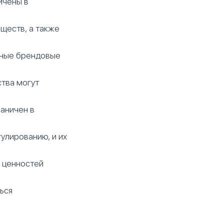
ичены в
ществ, а также
ьные брендовые
тва могут
раничен в
улированию, и их
х ценностей
ься