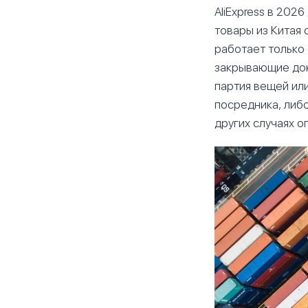
AliExpress в 202
товары из Китая 
работает только 
закрывающие док
партия вещей или
посредника, либо
других случаях о