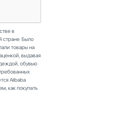
стве в
й стране. Было
пали товары на
аценкой, выдавая
одеждой, обувью
стребованных
тся Alibaba
ем, как покупать