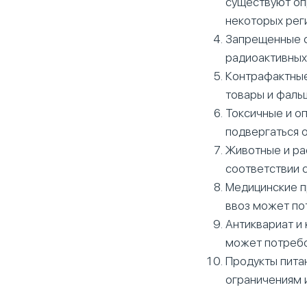
существуют оп
некоторых рег
Запрещенные с
радиоактивных
Контрафактные
товары и фаль
Токсичные и о
подвергаться 
Животные и ра
соответствии 
Медицинские п
ввоз может по
Антиквариат и 
может потребо
Продукты пита
ограничениям 