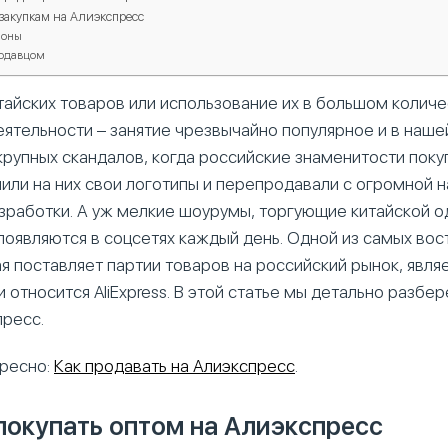
 закупкам на Алиэкспресс
поны
родавцом
айских товаров или использование их в большом количе
ятельности – занятие чрезвычайно популярное и в наше
крупных скандалов, когда российские знаменитости поку
или на них свои логотипы и перепродавали с огромной н
азработки. А уж мелкие шоурумы, торгующие китайской 
 появляются в соцсетях каждый день. Одной из самых во
я поставляет партии товаров на российский рынок, являе
и относится AliExpress. В этой статье мы детально разбер
пресс.
ресно:
Как продавать на Алиэкспресс
.
покупать оптом на Алиэкспресс