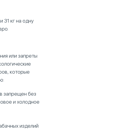
 31 кг на одну
вро.
ния или запреты
экологические
ров, которые
ю:
в запрещен без
ковое и холодное
табачных изделий