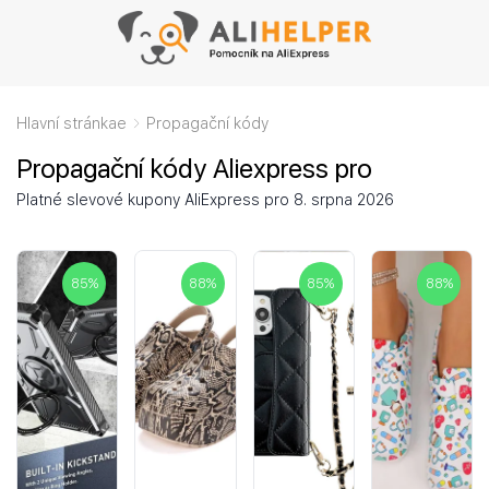
Hlavní stránkae
Propagační kódy
Propagační kódy Aliexpress pro
Platné slevové kupony AliExpress pro 8. srpna 2026
85
%
88
%
85
%
88
%