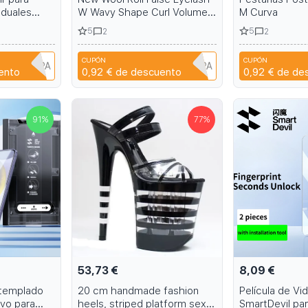
iduales
W Wavy Shape Curl Volume
M Curva
Eyelash Extension Fluffy Soft
5
5
2
2
Full DIY 3D 5D Cat Eye Lash
Extension
CUPÓN
CUPÓN
1B6EH1PPA
A6R1B6EH1PPA
ento
0,92 €
de descuento
0,92 €
de de
91
%
77
%
53,73 €
8,09 €
o templado
20 cm handmade fashion
Película de Vi
lvo para
heels, striped platform sexy
SmartDevil pa