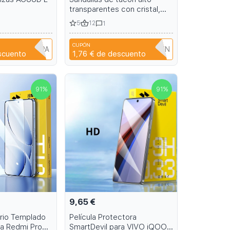
transparentes con cristal,
modelo estrella para baile en
5
12
1
barra, para banquetes de
verano y escenario 15-17cm
CUPÓN
15-17cm
A6R1B6EH1PPA
T9TRTFBTWTZN
scuento
1,76 €
de descuento
91
%
91
%
9,65 €
drio Templado
Película Protectora
ra Redmi Pro
SmartDevil para VIVO iQOO