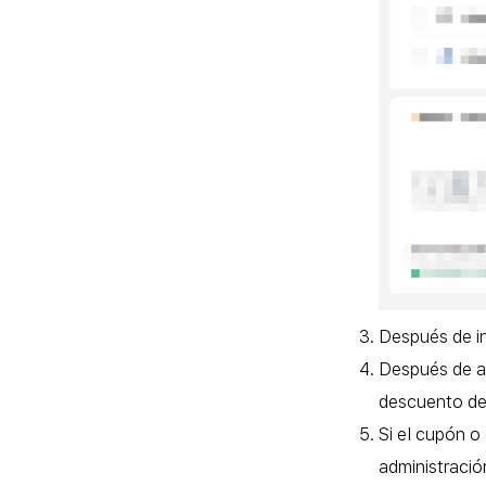
Después de in
Después de ap
descuento de
Si el cupón o
administració