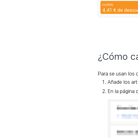
4K 7P V6 V8 R50
CUPÓN
Q45
4,41 €
de descu
¿Cómo ca
Para se usan los 
Añade los art
En la página 