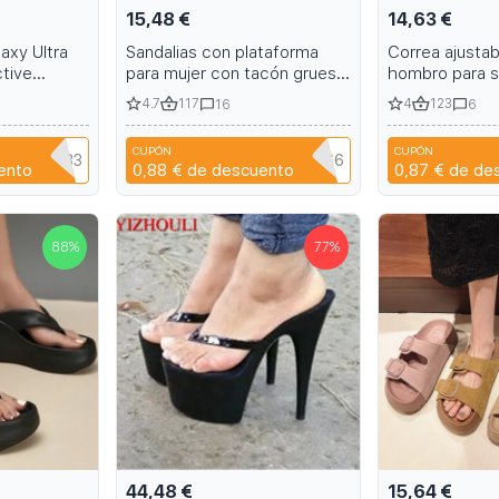
15,48 €
14,63 €
axy Ultra
Sandalias con plataforma
Correa ajustab
ctive
para mujer con tacón grueso
hombro para s
n Ring
y puntera cerrada
teléfono iPho
4.7
117
4
123
16
6
p Pouch S23
Funda de cuero
15 14 13 12 11
CUPÓN
CUPÓN
ZHAIYU333
NIANCI66
ento
0,88 €
de descuento
0,87 €
de de
88
%
77
%
44,48 €
15,64 €