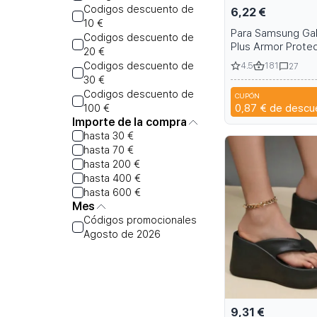
Codigos descuento de
6,22 €
10 €
Para Samsung Gal
Codigos descuento de
Plus Armor Prote
20 €
Magnetic Case co
Codigos descuento de
4.5
181
27
Holder y Belt Cli
30 €
S22 S24 S25
Codigos descuento de
CUPÓN
S
0,87 €
de descu
100 €
Importe de la compra
hasta 30 €
hasta 70 €
hasta 200 €
hasta 400 €
hasta 600 €
Mes
Códigos promocionales
Agosto de 2026
9,31 €