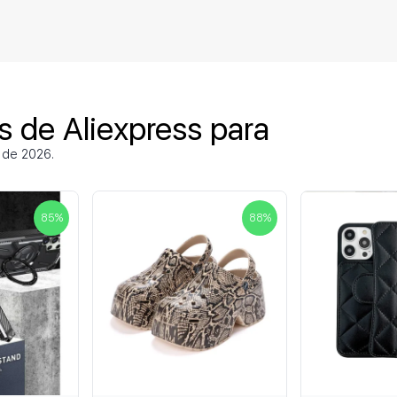
 de Aliexpress para
 de 2026.
85
%
88
%