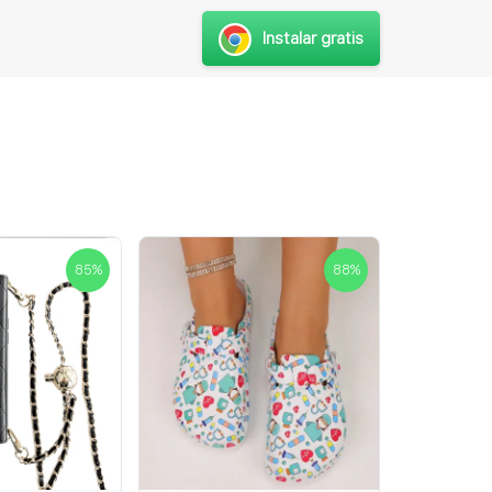
Instalar gratis
85
%
88
%