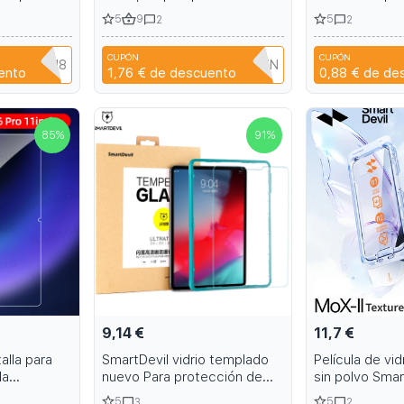
nte Ultra
dancer shoes 8 inch Roman
HD Protector d
5
9
5
2
2
elícula
high-heeled summer sandals
Privacidad pa
 Samsung
2Pcs K80 K80
CUPÓN
CUPÓN
ontra
Q3XAVLEH8
T9TRTFBTWTZN
C
ento
1,76 €
de descuento
0,88 €
de de
s S25 S25
85
%
91
%
9,14 €
11,7 €
alla para
SmartDevil vidrio templado
Película de vi
la
nuevo Para protección de
sin polvo Smar
i Mi Pad Pro
pantalla de pulgadas de iPad
iPhone Pro Ma
5
5
3
2