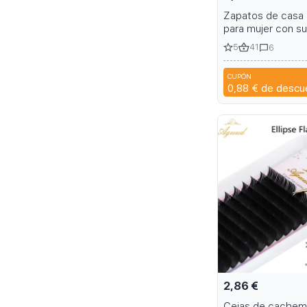
Zapatos de casa
para mujer con su
gruesas en una v
5
41
6
colores
CUPÓN
0,88 €
de descu
2,86 €
Cejas de cachemi