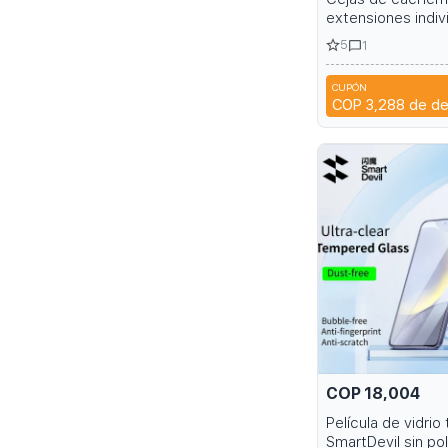
extensiones indiv
oscuras negras
5
1
CUPÓN
A6R
COP 3,288
de d
COP 18,004
Película de vidri
SmartDevil sin po