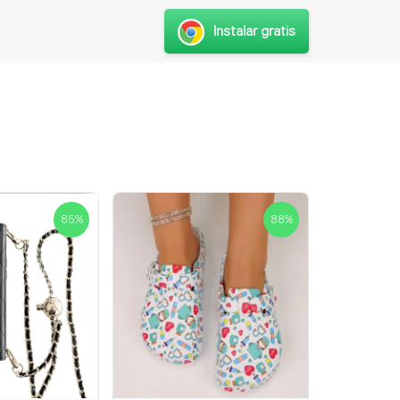
Instalar gratis
85
%
88
%