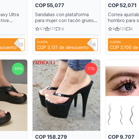
COP 55,077
COP 52,071
axy Ultra
Sandalias con plataforma
Correa ajustab
ctive
para mujer con tacón grueso
hombro para s
n Ring
y puntera cerrada
teléfono iPho
4.7
117
4
123
16
6
p Pouch S23
Funda de cuero
15 14 13 12 11
CUPÓN
CUPÓN
ZHAIYU333
NIANCI66
scuento
COP 3,131
de descuento
COP 3,100
de
88
%
77
%
COP 158,279
COP 9,707