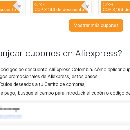
 SmartDevil
pantalla película transparente
SmartDevil Pel
CUPÓN
CUPÓN
contra arañazos 14 14 13 12
Cubierta Comp
Q3XAVLEH8
CYPQ3XAVLEH8
C
scuento
COP 3,194
de descuento
COP 3,194
de
HD Cuántico 2
10 7T
Mostrar más cupones
njear cupones en Aliexpress?
 códigos de descuento AliExpress Colombia: cómo aplicar cu
igos promocionales de Aliexpress, estos pasos:
ículos deseados a tu Carrito de compras;
de pago, busque el campo para introducir el cupón o código d