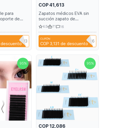
COP 41,613
le para
Zapatos médicos EVA sin
oporte de
succión zapato de
ne Pro Max
laboratorio doctor zapato de
4.5
71
16
 sin logotipo
enfermera zapatilla
 16
quirúrgica zapatilla informal
CUPÓN
de playa de mujer para uso
SZHAIYU333
NIANCI66
 descuento
COP 3,131
de descuento
interior y trabajo
95
%
95
%
COP 12,086