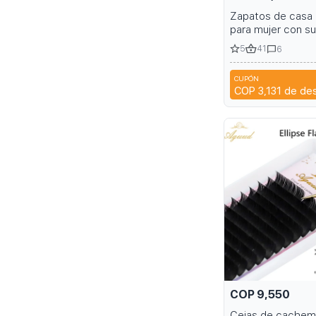
Zapatos de casa
para mujer con su
gruesas en una v
5
41
6
colores
CUPÓN
COP 3,131
de de
COP 9,550
Cejas de cachemi