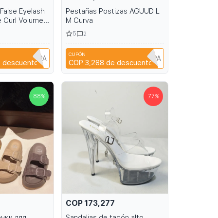
False Eyelash
Pestañas Postizas AGUUD L
 Curl Volume
M Curva
ion Fluffy Soft
5
2
 Cat Eye Lash
CUPÓN
A6R1B6EH1PPA
A6R1B6EH1PPA
 descuento
COP 3,288
de descuento
88
%
77
%
COP 173,277
чки для
Sandalias de tacón alto