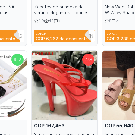
 de EVA
Zapatos de princesa de
New Wool Roll 
elas
verano elegantes tacones
W Wavy Shape
ariedad de
altos sexy para discoteca y
Eyelash Extens
4.9
49
5
9
2
tacones de stiletto con
Full DIY 3D 5D
tacón brillante 15cm 6-inch
Extension
CUPÓN
CUPÓN
NIANCI66
T9TRTFBTWTZN
scuento
COP 6,262
de descuento
COP 3,288
de
95
%
77
%
COP 167,453
COP 55,640
r para
Sandalias de tacón lacadas a
Женские тапо