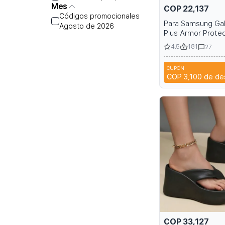
Mes
COP 22,137
Códigos promocionales
Para Samsung Gal
Agosto de 2026
Plus Armor Prote
Magnetic Case co
4.5
181
27
Holder y Belt Cli
S22 S24 S25
CUPÓN
S
COP 3,100
de de
COP 33,127