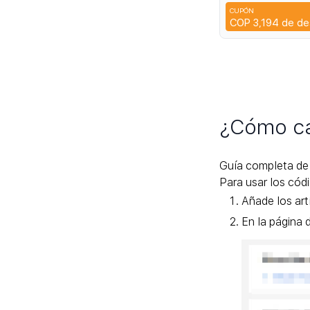
Max polvo cristal
CUPÓN
14 13 12
CYP
COP 3,194
de de
¿Cómo ca
Guía completa de
Para usar los cód
Añade los art
En la página 