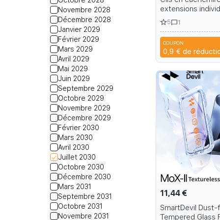
Octobre 2028
extensions individ
Novembre 2028
foncés
Décembre 2028
5
1
Janvier 2029
Février 2029
COUPON
A6R
Mars 2029
0,9 €
de réducti
Avril 2029
Mai 2029
Juin 2029
Septembre 2029
Octobre 2029
Novembre 2029
Décembre 2029
Février 2030
Mars 2030
Avril 2030
Juillet 2030
Octobre 2030
Décembre 2030
Mars 2031
11,44 €
Septembre 2031
Octobre 2031
SmartDevil Dust-
Novembre 2031
Tempered Glass F