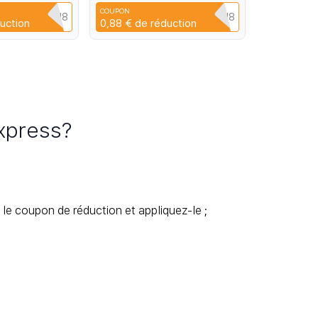
e HD 2pcs 13
COUPON
YPQ3XAVLEH8
CYPQ3XAVLEH8
uction
0,88 €
de réduction
xpress?
le coupon de réduction et appliquez-le ;