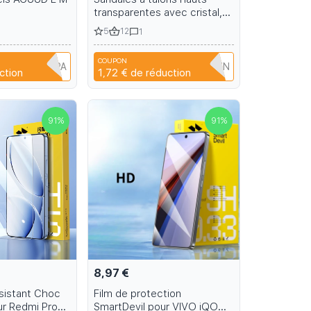
transparentes avec cristal,
modèle étoile pour danse sur
5
12
1
barre, pour banquets d'été
et scène 15-17cm
COUPON
A6R1B6EH1PPA
T9TRTFBTWTZN
ction
1,72 €
de réduction
91
%
91
%
8,97 €
ésistant Choc
Film de protection
ur Redmi Pro
SmartDevil pour VIVO iQOO