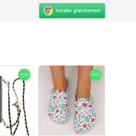
Installer gratuitement
85
%
88
%