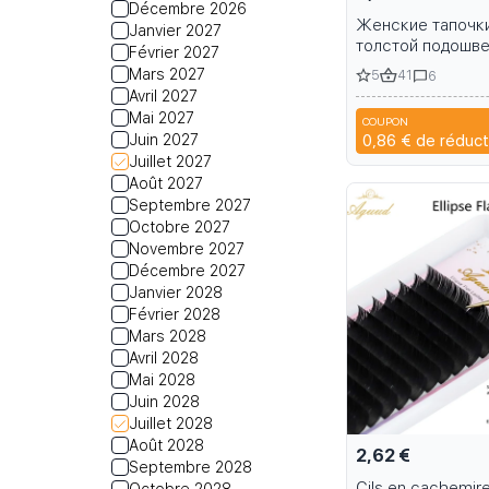
Décembre 2026
Женские тапочки
Janvier 2027
толстой подошве
Février 2027
ассортименте
Mars 2027
5
41
6
Avril 2027
Mai 2027
COUPON
Juin 2027
0,86 €
de réduct
Juillet 2027
Août 2027
Septembre 2027
Octobre 2027
Novembre 2027
Décembre 2027
Janvier 2028
Février 2028
Mars 2028
Avril 2028
Mai 2028
Juin 2028
Juillet 2028
Août 2028
2,62 €
Septembre 2028
Cils en cachemir