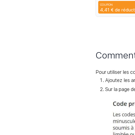
4K 7P V6 V8 R50
COUPON
Q45
4,41 €
de réduct
Comment 
Pour utiliser les 
Ajoutez les ar
Sur la page d