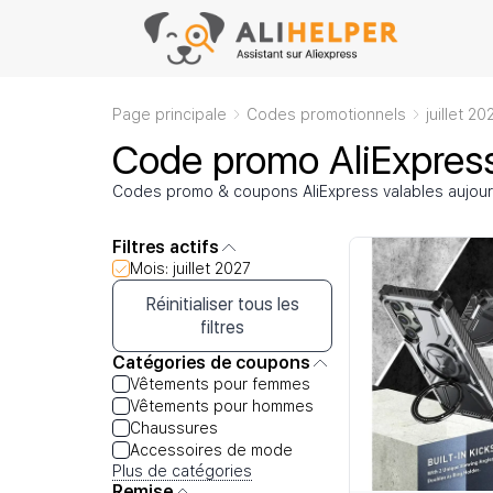
Page principale
Codes promotionnels
juillet 20
Code promo AliExpress
Codes promo & coupons AliExpress valables aujourd'
Filtres actifs
Mois: juillet 2027
Réinitialiser tous les
filtres
Catégories de coupons
Vêtements pour femmes
Vêtements pour hommes
Chaussures
Accessoires de mode
Plus de catégories
Remise