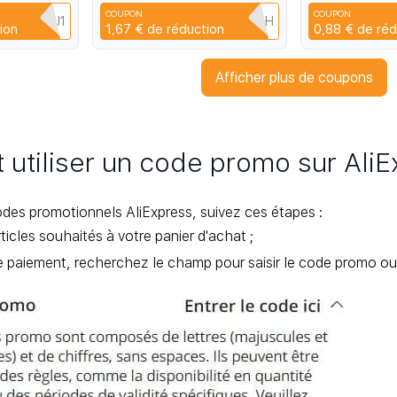
 2014-2017
Film quantiqu
COUPON
COUPON
12 11 10 7T
QA8X5JWJ1
RD6MS6TJDJBH
C
ion
1,67 €
de réduction
0,88 €
de réd
Afficher plus de coupons
utiliser un code promo sur AliE
codes promotionnels AliExpress, suivez ces étapes :
ticles souhaités à votre panier d'achat ;
e paiement, recherchez le champ pour saisir le code promo ou 