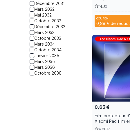
Décembre 2031
iPhone Pro Max H
5
2
Screen Protector
Mars 2032
with Quick Install
Mai 2032
COUPON
Octobre 2032
CYP
0,88 €
de réduct
Décembre 2032
Mars 2033
Octobre 2033
Mars 2034
Octobre 2034
Janvier 2035
Mars 2035
Mars 2036
Octobre 2038
0,65 €
Film protecteur d
Xiaomi Pad film e
trempé Xiaomi Mi
4.8
4