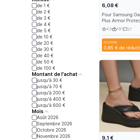
6,08 €
de 1 €
de 2 €
Pour Samsung Gal
de 3 €
Plus Armor Prote
de 4 €
Magnetic Case wi
4.5
181
27
de 5 €
Holder and Belt C
de 10 €
S23 S22 S24 S25
COUPON
de 20 €
S
0,85 €
de réduct
de 30 €
de 40 €
de 50 €
de 100 €
Montant de l'achat
jusqu'à 30 €
jusqu'à 70 €
jusqu'à 200 €
jusqu'à 400 €
jusqu'à 600 €
Mois
Août 2026
Septembre 2026
Octobre 2026
Novembre 2026
9,1 €