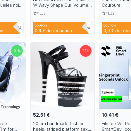
uelles noirs
W Wavy Shape Curl Volume
Courbure
Eyelash Extension Fluffy Soft
5
5
2
2
Full DIY 3D 5D Cat Eye Lash
Extension
COUPON
COUPON
1B6EH1PPA
A6R1B6EH1PPA
on
0,9 €
de réduction
0,9 €
de rédu
91
%
77
%
52,51 €
10,41 €
free
20 cm handmade fashion
Film de Ver R
ilm for
heels, striped platform sexy
SmartDevil po