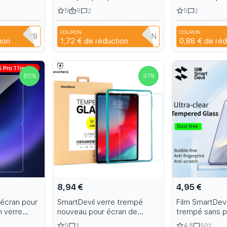
D Clear
dancer shoes 8 inch Roman
HD Protecteur
5
9
5
2
2
 for iPhone
high-heeled summer sandals
Confidentialit
 Tool 15 15
Cover 2Pcs K
COUPON
COUPON
Q3XAVLEH8
T9TRTFBTWTZN
C
ion
1,72 €
de réduction
0,88 €
de réd
85
%
91
%
8,94 €
4,95 €
'écran pour
SmartDevil verre trempé
Film SmartDevi
n verre
nouveau pour écran de
trempé sans p
 Pad Pro
protection d'ipad pro film HD
écran Ultra HD
5
4.8
3
501