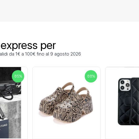
iexpress per
alidi da 1€ a 100€ fino al 9 agosto 2026
85
%
88
%