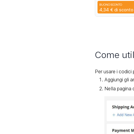
4K 7P V6 V8 R50
BUONO SCONTO
Q45
4,34 €
di sconto
Come util
Per usare i codici
Aggiungi gli ar
Nella pagina d