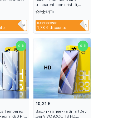
trasparenti con cristalli,
modello stella per danza su
5
12
1
barra, per banchetti estivi e
scarpe da palcoscenico 15-
BUONO SCONTO
17cm
A6R1B6EH1PPA
T9TRTFBTWTZN
nto
1,78 €
di sconto
91
%
91
%
10,21 €
Pcs Tempered
Защитная пленка SmartDevil
 Redmi K80 Pro
для VIVO iQOO 13 HD,