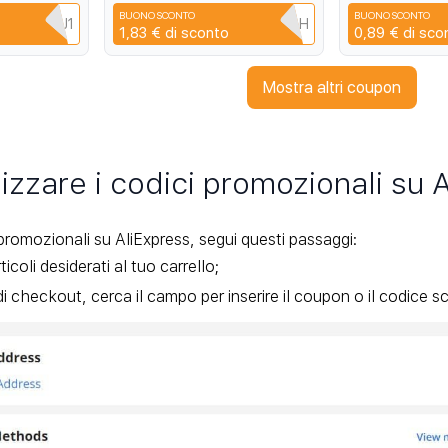
 2014-2017
Quantum Film 
BUONO SCONTO
BUONO SCONTO
11 10 7T
QA8X5JWJ1
RD6MS6TJDJBH
C
1,83 €
di sconto
0,89 €
di sco
Mostra altri coupon
izzare i codici promozionali su 
 promozionali su AliExpress, segui questi passaggi:
ticoli desiderati al tuo carrello;
i checkout, cerca il campo per inserire il coupon o il codice sc