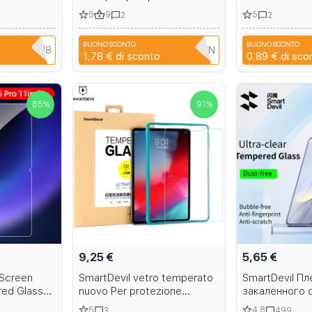
D Clear
dancer shoes 8 inch Roman
HD Privacy Sc
5
9
5
2
2
 for iPhone
high-heeled summer sandals
for Redmi K80
fingerprint No
BUONO SCONTO
BUONO SCONTO
da 15 15
Q3XAVLEH8
T9TRTFBTWTZN
C
1,78 €
di sconto
0,89 €
di sco
85
%
91
%
9,25 €
5,65 €
 Screen
SmartDevil vetro temperato
SmartDevil Пл
red Glass
nuovo Per protezione
закаленного 
ad 6 Pro
schermo di inch ipad pro film
пыли для Sams
5
4.8
3
499