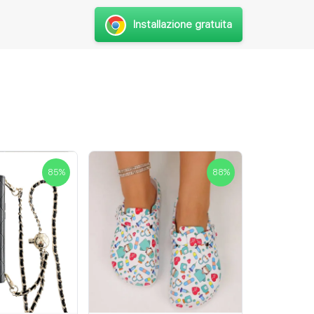
Installazione gratuita
85
%
88
%