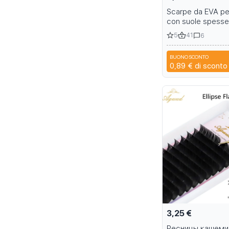
Scarpe da EVA pe
con suole spesse 
varietà di colori
5
41
6
BUONO SCONTO
0,89 €
di sconto
3,25 €
Ресницы кашеми