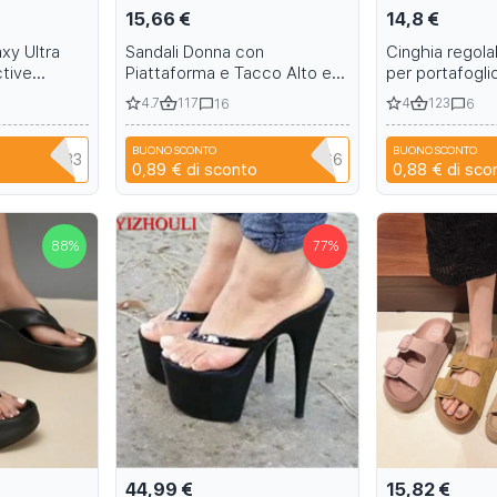
15,66 €
14,8 €
xy Ultra
Sandali Donna con
Cinghia regolab
ctive
Piattaforma e Tacco Alto e
per portafogli
n Ring
Tacco Chiuso
iPhone Pro Ma
4.7
117
4
123
16
6
p Pouch S23
15 14 13 12 11
BUONO SCONTO
BUONO SCONTO
ZHAIYU333
NIANCI66
0,89 €
di sconto
0,88 €
di sco
88
%
77
%
44,99 €
15,82 €