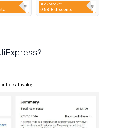
HD 2pcs 13 12
14 13 12
BUONO SCONTO
YPQ3XAVLEH8
CYPQ3XAVLEH8
nto
0,89 €
di sconto
AliExpress?
onto e attivalo;