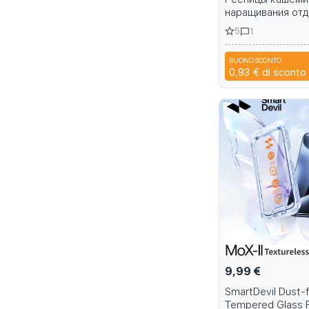
наращивания отд
темные, черные
5
1
BUONO SCONTO
A6R
0,93 €
di sconto
9,99 €
SmartDevil Dust-
Tempered Glass F