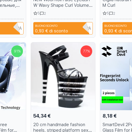
ельные,
W Wavy Shape Curl Volume
M Curl
Eyelash Extension Fluffy Soft
5
5
2
2
Full DIY 3D 5D Cat Eye Lash
Extension
BUONO SCONTO
BUONO SCONTO
1B6EH1PPA
A6R1B6EH1PPA
0,93 €
di sconto
0,93 €
di sco
91
%
77
%
54,34 €
8,18 €
free
20 cm handmade fashion
SmartDevil 2
ilm for
heels, striped platform sexy
Glass Film for