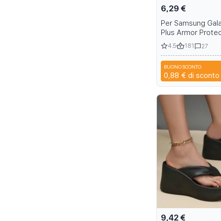
6,29 €
Per Samsung Gala
Plus Armor Prote
Magnetic Case co
4.5
181
27
Holder e Belt Cli
S22 S24 S25
BUONO SCONTO
S
0,88 €
di sconto
9,42 €