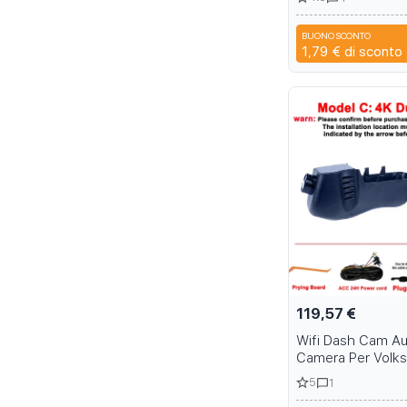
Tablet Protective 
Xiaomi Mi Pad 6 
BUONO SCONTO
N2A
1,79 €
di sconto
119,57 €
Wifi Dash Cam A
Camera Per Volk
Tuareg Toureg To
5
1
CR R Edition X 