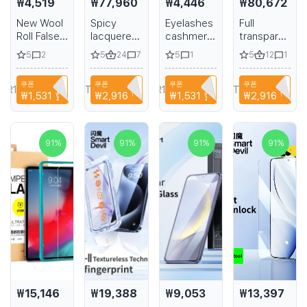
₩4,519
₩77,960
₩4,446
₩80,672
New Wool
Spicy
Eyelashes
Full
Roll False
lacquered
cashmere
transparent
Eyelash W
high-
for
crystal
5
5
24
5
5
12
2
7
1
1
Wavy
heeled
extensions
high heel
Shape Curl
sandals
individual
pole
쿠폰
쿠폰
쿠폰
쿠폰
Volume
handmade
dark black
dancing
A6R1B6EH1PPA
T9TRTFBTWTZN
A6R1B6EH1PPA
T9TRTFBTWTZN
₩1,531
할인
₩2,916
할인
₩1,531
할인
₩2,916
할인
Eyelash
high-
star model
Extension
heeled
shoes
Fluffy Soft
sandals 7
summer
Full DIY 3D
inches 15-
banquet
91
%
91
%
91
%
91
%
5D Cat
17-20cm
stage
Eye Lash
sandals
Extension
15-17cm
₩15,146
₩19,388
₩9,053
₩13,397