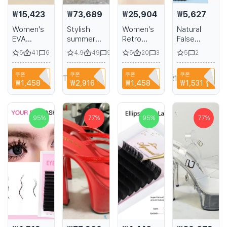
₩15,423
₩73,689
₩25,904
₩5,627
Women's
Stylish
Women's
Natural
EVA
summer
Retro
False
slippers
princess
Style
Eyelashes
5
41
4.9
49
5
20
5
6
9
3
2
with thick
slippers
Slippers
AGUUD L
soles in a
15cm sexy
for
M Curl
쿠폰
쿠폰
쿠폰
쿠폰
variety of
high heels
Relaxing,
NIANCI66
T9TRTFBTWTZN
NIANCI66
A6R1B6EH1PPA
₩1,458
할인
₩2,916
할인
₩1,458
할인
₩1,531
할인
colors
for
Women's
nightclub
Summer
and 6-inch
Casual
stiletto
Shoes,
95
%
77
%
95
%
77
%
heels with
Comfortable
a glossy
Platform
heel
Beach
Slides,
Sandals
for Girls