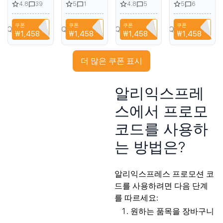
4.8
5
4.8
5
39
1
5
6
Film for
proof
Case for
for Xiaomi
OnePlus
Tempered
Redmi K70
14 Pro Mi
쿠폰
쿠폰
쿠폰
쿠폰
13 12 11 10
Glass for
Pro K70
14 full
YPQ3XAVLEH8
CYPQ3XAVLEH8
CYPQ3XAVLEH8
CYPQ3XAVLEH8
₩1,458
할인
₩1,458
할인
₩1,458
할인
₩1,458
할인
Pro 9 8 7T
iPhone 14
Anti-Fall
screen
Screen
13 12 Pro
Clear Soft
coverage
Protective
Max HD
Silicone
screen
더 많은 쿠폰 표시
Film Full
Full Cover
Shockproof
protection
Coverage
Screen
Phone
soft film
Quantum
Protector
Cases for
for Xiaomi
알리익스프레
Film HD
Anti-
Redmi
13 12
fingerprint
K70E
transparent
스에서 프로모
Film
against
scratches
코드를 사용하
는 방법은?
알리익스프레스 프로모션 코
드를 사용하려면 다음 단계
를 따르세요:
원하는 품목을 장바구니