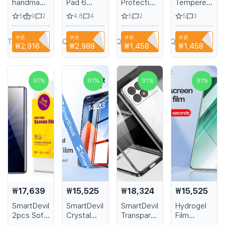
handmade
Pad 6
Protective
Tempered
fashion
Screen
Film for
Glass Film
5
9
4.8
5
5
2
4
2
3
heels
Protector
VIVO
for POCO
striped
Tempered
iQOO 13
F5 Pro
쿠폰
쿠폰
쿠폰
쿠폰
platform
Glass
HD Matte
Xiaomi 13
TRTFBTWTZN
N2AQEDC511KN
CYPQ3XAVLEH8
CYPQ3XAVLEH8
₩2,916
할인
₩2,988
할인
₩1,458
할인
₩1,458
할인
sexy
2023
Film from
Protective
dancer
Xiaomi Mi
Tempered
Screen
shoes 8
Pad 6 Pro
Glass for
Film Full
inch
Tablet
Privacy
Coverage
91
%
91
%
91
%
91
%
Roman
Protective
Fingerprint
Transparent
high-
Film 11in
Protection
Fingerprint
heeled
Xiaomi Mi
Full
Protection
summer
Pad 6
Coverage
with
sandals
Protector
Installation
₩17,639
₩15,525
₩18,324
₩15,525
SmartDevil
SmartDevil
SmartDevil
Hydrogel
2pcs Soft
Crystal
Transparent
Film
Hydrogel
Dust-
Phone
SmartDevil