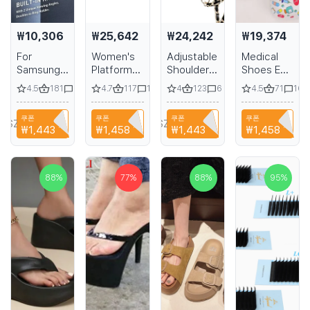
₩10,306
₩25,642
₩24,242
₩19,374
For
Women's
Adjustable
Medical
Samsung
Platform
Shoulder
Shoes EVA
Galaxy
Sandals
Strap for
Non-slip
4.5
181
4.7
117
4
123
4.5
71
27
16
6
16
S23 S22
with High
iPhone 15
Laboratory
S24 S25
Chunky
14 13 12 11
Doctor
쿠폰
쿠폰
쿠폰
쿠폰
Ultra Plus
Heel and
16 Pro
Clogs
SZHAIYU333
NIANCI66
SZHAIYU333
NIANCI66
₩1,443
할인
₩1,458
할인
₩1,443
할인
₩1,458
할인
Armor
Closed
Max
Non-slip
Protective
Toe
Phone
Nurse
Magnetic
Holder
Surgical
Case with
Leather
Slides
88
%
77
%
88
%
95
%
Ring
Case
Casual
Holder and
Without
Beach
Belt Clip
Logo
Womens
Pouch
Indoor
Work
Slippers