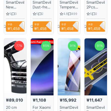
SmartDevil
SmartDevil
SmartDevil
SmartDevil
New
Dust-free
Tempered
2Pcs
tempered
Tempered
Glass Film
Tempered
5
5
4.8
5
3
2
499
2
glass For
Glass Film
Without
Glass Film
ipad pro
for iPhone
Dust for
for Redmi
쿠폰
쿠폰
쿠폰
쿠폰
10.2 inch
15 Pro Max
Samsung
K80 Pro
YPQ3XAVLEH8
CYPQ3XAVLEH8
CYPQ3XAVLEH8
CYPQ3XAVLEH8
₩1,458
할인
₩1,458
할인
₩1,458
할인
₩1,458
할인
screen
HD Clear
S25 Ultra
HD Privacy
protectine
Screen
HD
Screen
Film HD
Protector
Transparent
Protector
definition
for iPhone
Screen
for Redmi
77
%
85
%
91
%
91
%
protector
15 with
Protective
K80 Anti-
tablet film
Quick
Film for
fingerprint
Install Tool
Samsung
Non-full
S25 S24
Cover
with
Fingerprint
Protection
₩89,010
₩1,108
₩15,992
₩11,647
20 cm
For Xiaomi
SmartDevil
SmartDevil