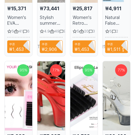
₩15,371
₩73,441
₩25,817
₩4,911
Women's
Stylish
Women's
Natural
EVA
summer
Retro
False
slippers
princess
Style
Eyelashes
5
41
4.9
49
5
20
5
6
9
3
2
with thick
slippers
Slippers
AGUUD L
soles in a
15cm sexy
for
M Curl
쿠폰
쿠폰
쿠폰
쿠폰
variety of
high heels
Relaxing,
NIANCI66
T9TRTFBTWTZN
NIANCI66
A6R1B6EH1PPA
₩1,453
할인
₩2,906
할인
₩1,453
할인
₩1,511
할인
colors
for
Women's
nightclub
Summer
and 6-inch
Casual
stiletto
Shoes,
95
%
77
%
95
%
77
%
heels with
Comfortable
a glossy
Platform
heel
Beach
Slides,
Sandals
for Girls