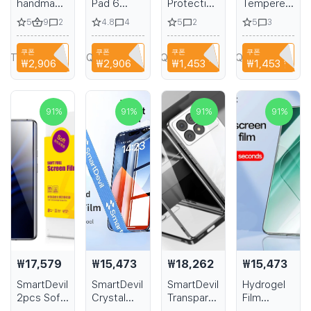
handmade
Pad 6
Protective
Tempered
fashion
Screen
Film for
Glass Film
5
9
4.8
5
5
2
4
2
3
heels
Protector
VIVO
for POCO
striped
Tempered
iQOO 13
F5 Pro
쿠폰
쿠폰
쿠폰
쿠폰
platform
Glass
HD Matte
Xiaomi 13
TRTFBTWTZN
N2AQEDC511KN
CYPQ3XAVLEH8
CYPQ3XAVLEH8
₩2,906
할인
₩2,906
할인
₩1,453
할인
₩1,453
할인
sexy
2023
Film from
Protective
dancer
Xiaomi Mi
Tempered
Screen
shoes 8
Pad 6 Pro
Glass for
Film Full
inch
Tablet
Privacy
Coverage
91
%
91
%
91
%
91
%
Roman
Protective
Fingerprint
Transparent
high-
Film 11in
Protection
Fingerprint
heeled
Xiaomi Mi
Full
Protection
summer
Pad 6
Coverage
with
sandals
Protector
Installation
₩17,579
₩15,473
₩18,262
₩15,473
SmartDevil
SmartDevil
SmartDevil
Hydrogel
2pcs Soft
Crystal
Transparent
Film
Hydrogel
Dust-
Phone
SmartDevil