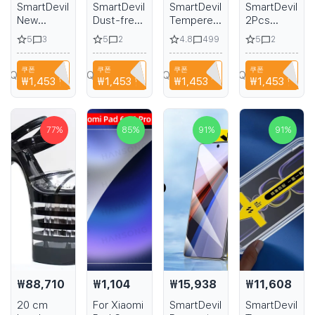
SmartDevil
SmartDevil
SmartDevil
SmartDevil
New
Dust-free
Tempered
2Pcs
tempered
Tempered
Glass Film
Tempered
5
5
4.8
5
3
2
499
2
glass For
Glass Film
Without
Glass Film
ipad pro
for iPhone
Dust for
for Redmi
쿠폰
쿠폰
쿠폰
쿠폰
10.2 inch
15 Pro Max
Samsung
K80 Pro
YPQ3XAVLEH8
CYPQ3XAVLEH8
CYPQ3XAVLEH8
CYPQ3XAVLEH8
₩1,453
할인
₩1,453
할인
₩1,453
할인
₩1,453
할인
screen
HD Clear
S25 Ultra
HD Privacy
protectine
Screen
HD
Screen
Film HD
Protector
Transparent
Protector
definition
for iPhone
Screen
for Redmi
77
%
85
%
91
%
91
%
protector
15 with
Protective
K80 Anti-
tablet film
Quick
Film for
fingerprint
Install Tool
Samsung
Non-full
S25 S24
Cover
with
Fingerprint
Protection
₩88,710
₩1,104
₩15,938
₩11,608
20 cm
For Xiaomi
SmartDevil
SmartDevil