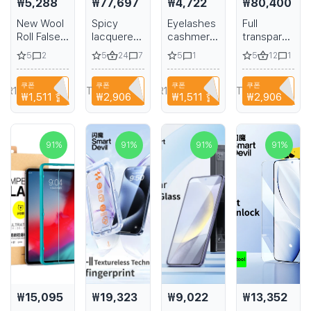
₩5,288
₩77,697
₩4,722
₩80,400
New Wool
Spicy
Eyelashes
Full
Roll False
lacquered
cashmere
transparent
Eyelash W
high-
for
crystal
5
5
24
5
5
12
2
7
1
1
Wavy
heeled
extensions
high heel
Shape Curl
sandals
individual
pole
쿠폰
쿠폰
쿠폰
쿠폰
Volume
handmade
dark black
dancing
A6R1B6EH1PPA
T9TRTFBTWTZN
A6R1B6EH1PPA
T9TRTFBTWTZN
₩1,511
할인
₩2,906
할인
₩1,511
할인
₩2,906
할인
Eyelash
high-
star model
Extension
heeled
shoes
Fluffy Soft
sandals 7
summer
Full DIY 3D
inches 15-
banquet
91
%
91
%
91
%
91
%
5D Cat
17-20cm
stage
Eye Lash
sandals
Extension
15-17cm
₩15,095
₩19,323
₩9,022
₩13,352