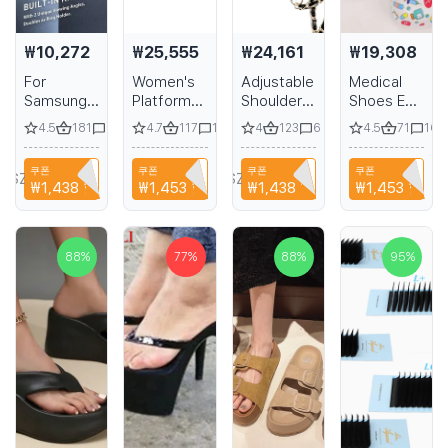
₩10,272
₩25,555
₩24,161
₩19,308
For
Women's
Adjustable
Medical
Samsung
Platform
Shoulder
Shoes EVA
Galaxy
Sandals
Strap for
Non-slip
4.5
181
4.7
117
4
123
4.5
71
27
16
6
16
S23 S22
with High
iPhone 15
Laboratory
S24 S25
Chunky
14 13 12 11
Doctor
쿠폰
쿠폰
쿠폰
쿠폰
Ultra Plus
Heel and
16 Pro
Clogs
SZHAIYU333
NIANCI66
SZHAIYU333
NIANCI66
₩1,438
할인
₩1,453
할인
₩1,438
할인
₩1,453
할인
Armor
Closed
Max
Non-slip
Protective
Toe
Phone
Nurse
Magnetic
Holder
Surgical
Case with
Leather
Slides
88
%
77
%
88
%
95
%
Ring
Case
Casual
Holder and
Without
Beach
Belt Clip
Logo
Womens
Pouch
Indoor
Work
Slippers