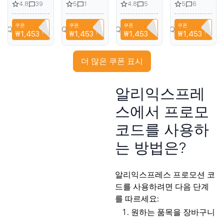
4.8
5
4.8
5
39
1
5
6
Film for
proof
Case for
for Xiaomi
OnePlus
Tempered
Redmi K70
14 Pro Mi
쿠폰
쿠폰
쿠폰
쿠폰
13 12 11 10
Glass for
Pro K70
14 full
YPQ3XAVLEH8
CYPQ3XAVLEH8
CYPQ3XAVLEH8
CYPQ3XAVLEH8
₩1,453
할인
₩1,453
할인
₩1,453
할인
₩1,453
할인
Pro 9 8 7T
iPhone 14
Anti-Fall
screen
Screen
13 12 Pro
Clear Soft
coverage
Protective
Max HD
Silicone
screen
더 많은 쿠폰 표시
Film Full
Full Cover
Shockproof
protection
Coverage
Screen
Phone
soft film
Quantum
Protector
Cases for
for Xiaomi
알리익스프레
Film HD
Anti-
Redmi
13 12
fingerprint
K70E
transparent
스에서 프로모
Film
against
scratches
코드를 사용하
는 방법은?
알리익스프레스 프로모션 코
드를 사용하려면 다음 단계
를 따르세요:
원하는 품목을 장바구니