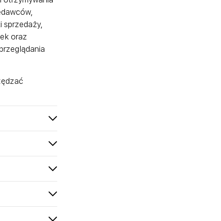
zedawców,
i sprzedaży,
łek oraz
przeglądania
zędzać