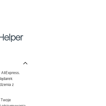
iHelper
 AliExpress.
lądarek
ądzenia z
ą Twoje
i otrzymywania