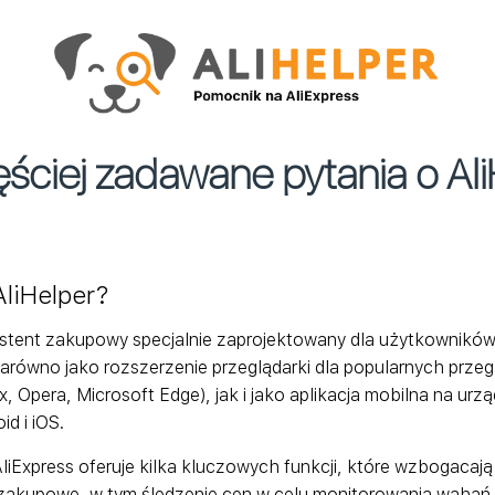
ściej zadawane pytania o Al
AliHelper?
ystent zakupowy specjalnie zaprojektowany dla użytkowników
arówno jako rozszerzenie przeglądarki dla popularnych przeg
, Opera, Microsoft Edge), jak i jako aplikacja mobilna na urz
d i iOS.
iExpress oferuje kilka kluczowych funkcji, które wzbogacaj
zakupowe, w tym śledzenie cen w celu monitorowania wahań 