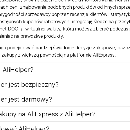
kach cen, znajdowanie podobnych produktów od innych spr
rygodności sprzedawcy poprzez recenzje klientów i statystyk
ostępnych kuponów rabatowych, integrację śledzenia przesy
t DOGI \- wirtualnej waluty, którą możesz zbierać podczas 
mieniać na prawdziwe produkty.
ga podejmować bardziej świadome decyzje zakupowe, oszc
ić zakupy z większą pewnością na platformie AliExpress.
 AliHelper?
per jest bezpieczny?
per jest darmowy?
akupy na AliExpress z AliHelper?
alować AliHelper?