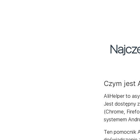
Najczę
Czym jest 
AliHelper to as
Jest dostępny z
(Chrome, Firefox
systemem Androi
Ten pomocnik Al
doświadczenie 