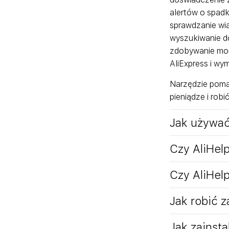
alertów o spad
sprawdzanie wia
wyszukiwanie d
zdobywanie mone
AliExpress i wy
Narzędzie poma
pieniądze i rob
Jak używać
Czy AliHel
Czy AliHel
Jak robić z
Jak zainst