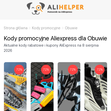
Strona główna
Kody promocyjne
Obuwie
Kody promocyjne Aliexpress dla Obuwie
Aktualne kody rabatowe i kupony AliExpress na 8 sierpnia
2026
72
%
72
%
72
%
72
%