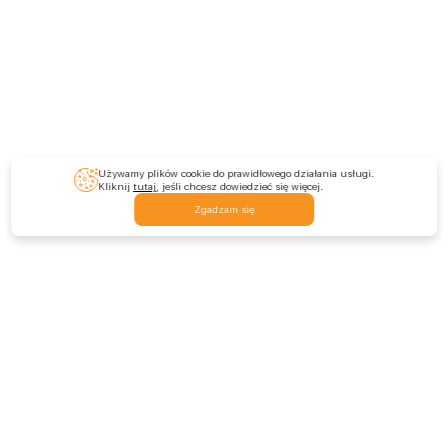
Używamy plików cookie do prawidłowego działania usługi.
Kliknij
tutaj
, jeśli chcesz dowiedzieć się więcej.
Zgadzam się
Feedback
Skontaktuj się z nami
Zostaw opinię