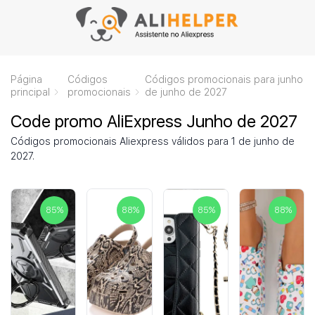
Página
Códigos
Códigos promocionais para junho
principal
promocionais
de junho de 2027
Code promo AliExpress Junho de 2027
Códigos promocionais Aliexpress válidos para 1 de junho de
2027.
85
%
88
%
85
%
88
%