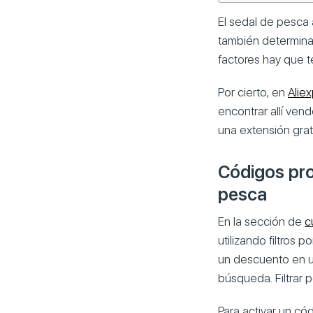
El sedal de pesca
también determina
factores hay que t
Por cierto, en
Alie
encontrar allí ve
una extensión grat
Códigos pro
pesca
En la sección de
c
utilizando filtros
un descuento en un
búsqueda. Filtrar p
Para activar un có