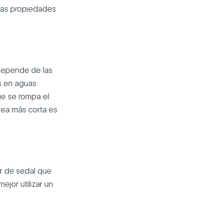
enas propiedades
l depende de las
s en aguas
que se rompa el
nea más corta es
lor de sedal que
ejor utilizar un