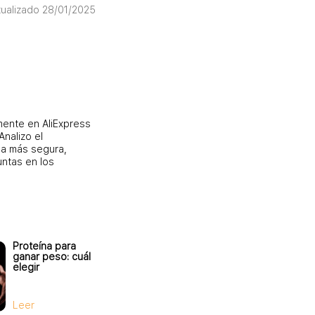
tualizado 28/01/2025
mente en AliExpress
nalizo el
ma más segura,
untas en los
Proteína para
ganar peso: cuál
elegir
Leer