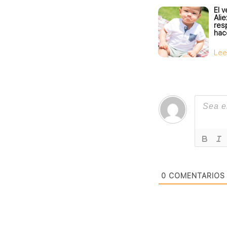
El 
Ali
res
hac
Lee
0
COMENTARIOS