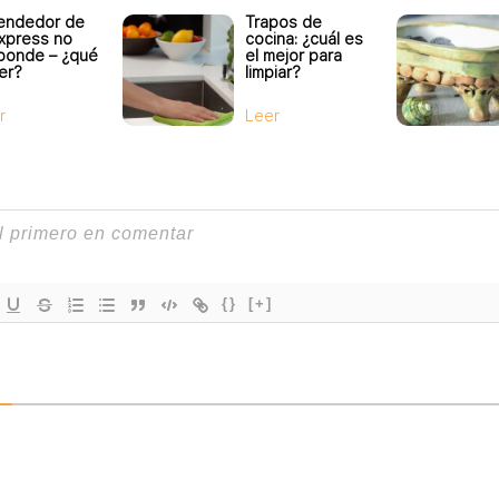
vendedor de
Trapos de
express no
cocina: ¿cuál es
ponde – ¿qué
el mejor para
er?
limpiar?
r
Leer
{}
[+]