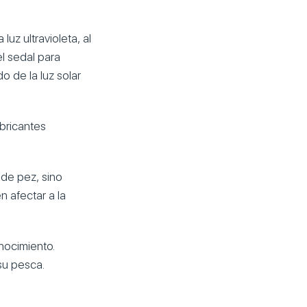
luz ultravioleta, al
l sedal para
o de la luz solar
abricantes
 de pez, sino
 afectar a la
nocimiento.
su pesca.