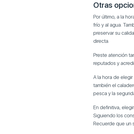
Otras opci
Por último, a la hor
frío y al agua. Ta
preservar su calid
directa.
Preste atención ta
reputados y acredit
A la hora de elegi
también el calader
pesca y la segurid
En definitiva, ele
Siguiendo los cons
Recuerde que un s