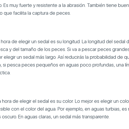
o. Es muy fuerte y resistente a la abrasión. También tiene bu
o que facilita la captura de peces.
la hora de elegir un sedal es su longitud. La longitud del seda
sca y del tamaño de los peces. Si va a pescar peces grande
r elegir un sedal más largo. Así reducirás la probabilidad de 
o, si pesca peces pequeños en aguas poco profundas, una lí
tica.
la hora de elegir el sedal es su color. Lo mejor es elegir un co
ible con el color del agua. Por ejemplo, en aguas turbias, es m
 oscuro. En aguas claras, un sedal más transparente.