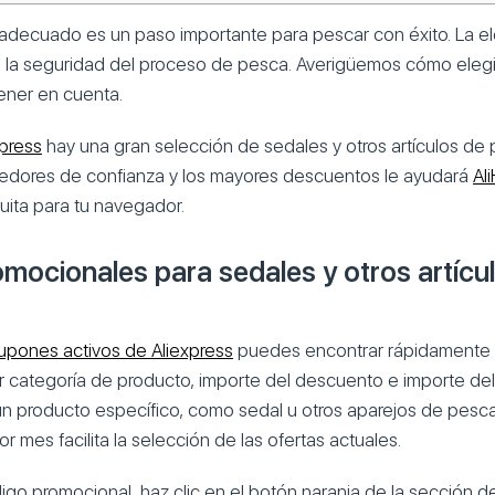
 adecuado es un paso importante para pescar con éxito. La el
 la seguridad del proceso de pesca. Averigüemos cómo elegi
ener en cuenta.
xpress
hay una gran selección de sedales y otros artículos de 
ndedores de confianza y los mayores descuentos le ayudará
Al
uita para tu navegador.
mocionales para sedales y otros artícu
upones activos de Aliexpress
puedes encontrar rápidamente
 por categoría de producto, importe del descuento e importe de
 producto específico, como sedal u otros aparejos de pesca, u
or mes facilita la selección de las ofertas actuales.
digo promocional, haz clic en el botón naranja de la sección 