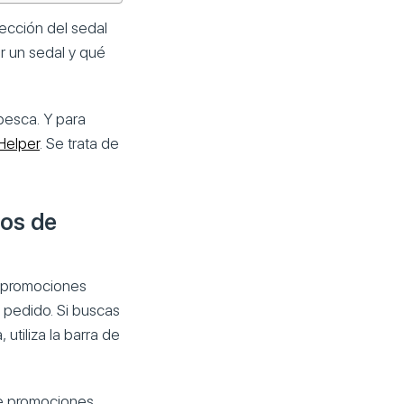
ección del sedal
r un sedal y qué
pesca. Y para
iHelper
. Se trata de
los de
 promociones
l pedido. Si buscas
tiliza la barra de
de promociones,