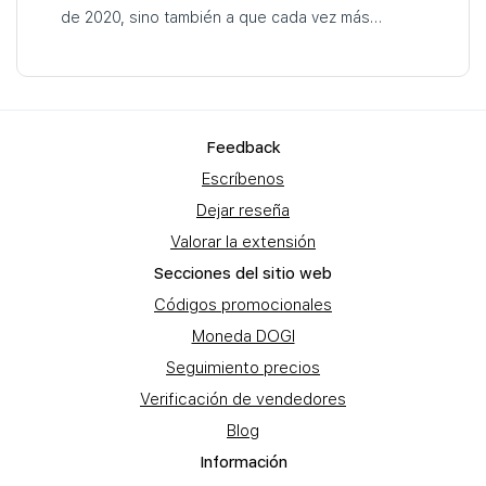
de 2020, sino también a que cada vez más
personas son conscientes de la importancia de la
actividad física para su salud y bienestar…
Feеdback
Escríbenos
Dejar reseña
Valorar la extensión
Secciones del sitio web
Códigos promocionales
Moneda DOGI
Seguimiento precios
Verificación de vendedores
Blog
Información