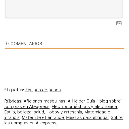
0
COMENTARIOS
Etiquetas:
Equipos de pesca
Rúbricas:
Aficiones masculinas
,
AliHelper Guía - blog sobre
compras en AliExpress
,
Electrodomésticos y electrónica
,
Estilo, belleza, salud
,
Hobby y artesanía
,
Maternidad e
infancia
,
Maternité et enfance
,
Mejoras para el hogar
,
Sobre
las compras en Aliexpress