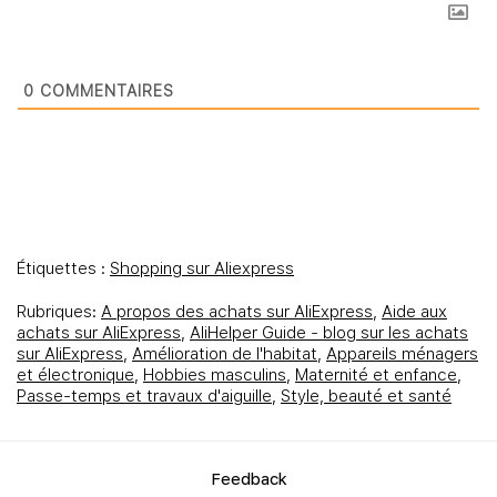
0
COMMENTAIRES
Étiquettes :
Shopping sur Aliexpress
Rubriques:
A propos des achats sur AliExpress
,
Aide aux
achats sur AliExpress
,
AliHelper Guide - blog sur les achats
sur AliExpress
,
Amélioration de l'habitat
,
Appareils ménagers
et électronique
,
Hobbies masculins
,
Maternité et enfance
,
Passe-temps et travaux d'aiguille
,
Style, beauté et santé
Feedbаck