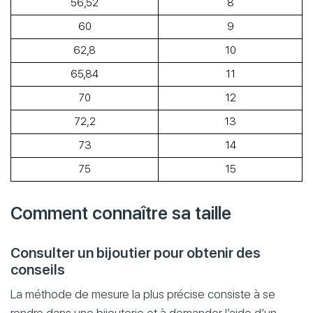
56,52
8
60
9
62,8
10
65,84
11
70
12
72,2
13
73
14
75
15
Comment connaître sa taille
Consulter un bijoutier pour obtenir des
conseils
La méthode de mesure la plus précise consiste à se