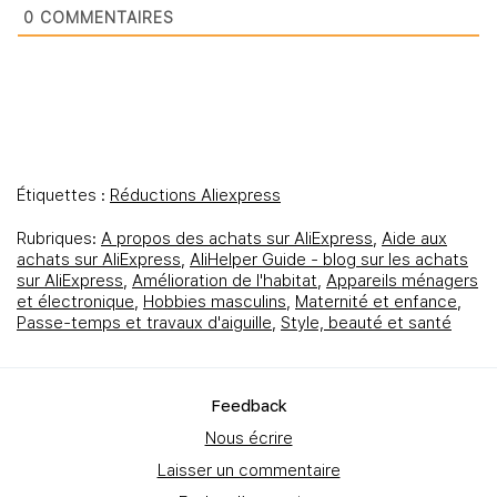
0
COMMENTAIRES
Étiquettes :
Réductions Aliexpress
Rubriques:
A propos des achats sur AliExpress
,
Aide aux
achats sur AliExpress
,
AliHelper Guide - blog sur les achats
sur AliExpress
,
Amélioration de l'habitat
,
Appareils ménagers
et électronique
,
Hobbies masculins
,
Maternité et enfance
,
Passe-temps et travaux d'aiguille
,
Style, beauté et santé
Feedbаck
Nous écrire
Laisser un commentaire