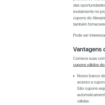
das oportunidades
exatamente no pro
cupons do Aliexpr
também fornecerem
Pode ser interess
Vantagens d
Comece suas comp
cupons válidos do 
Nosso banco de 
acesso a cupons
São cupons espe
automaticamente
válidas.