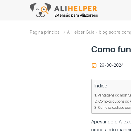
Extensão para AliExpress
Página principal
AliHelper Guia - blog sobre com
Como fun
29-08-2024
Índice
Vantagens do mostruá
Como os cupons do A
Como os códigos prom
Apesar de o Aliex
procurando maneir