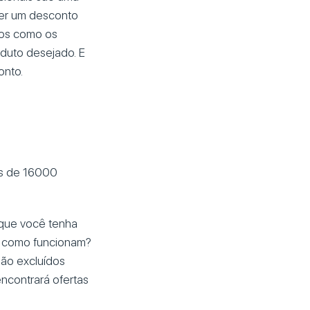
ter um desconto
mos como os
duto desejado. E
onto.
is de 16000
 que você tenha
e como funcionam?
ão excluídos
ncontrará ofertas