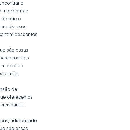
encontrar o
romocionais e
e de que o
ara diversos
ncontrar descontos
Que são essas
para produtos
ém existe a
pelo mês,
ensão de
a que oferecemos
porcionando
pons, adicionando
Que são essas