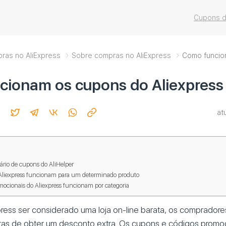
Cupons d
pras no AliExpress
Sobre compras no AliExpress
Como funcio
cionam os cupons do Aliexpress
at
rio de cupons do AliHelper
liexpress funcionam para um determinado produto
ocionais do Aliexpress funcionam por categoria
press ser considerado uma loja on-line barata, os compradore
as de obter um desconto extra. Os cupons e códigos promo