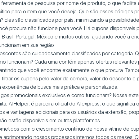
erramenta de pesquisa por nome de produto, o que facilita 
fico para o item que você deseja. Que são esses códigos p
 Eles são classificados por país, minimizando a possibilidad
cê procura não funcione para você. Há cupons disponíveis p
o Brasil, Portugal, México e muitos outros, ajudando você a e
uncionam em sua região.
descontos são cuidadosamente classificados por categoria. 
omo funcionam? Cada uma contém apenas ofertas relevantes 
rantindo que você encontre exatamente o que procura. Tamb
 filtrar os cupons pelo valor da compra, valor do desconto e 
experiência de busca mais prática e personalizada.
igos promocionais exclusivos e como funcionam? Nossa ext
ta, AliHelper, é parceira oficial do Aliexpress, o que signific
os e vantagens adicionais para os usuários da extensão, pro
não estão disponíveis em outras plataformas.
etidos com o crescimento contínuo de nossa vitrine de cu
e aprimorando nossos processos internos todos os meses. 