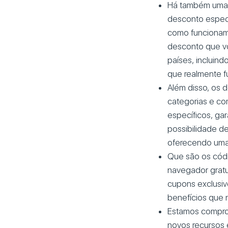
Há também uma f
desconto especí
como funcionam?
desconto que vo
países, incluind
que realmente f
Além disso, os 
categorias e c
específicos, ga
possibilidade de
oferecendo uma 
Que são os cód
navegador gratui
cupons exclusiv
benefícios que 
Estamos comprom
novos recursos 