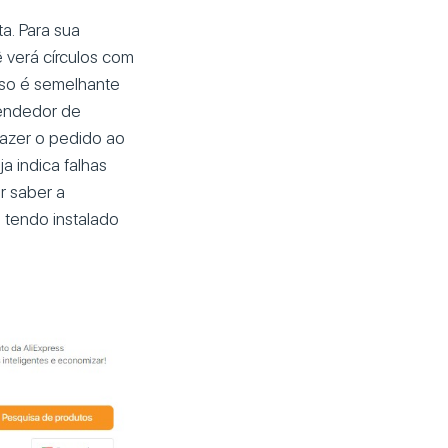
a. Para sua
 verá círculos com
urso é semelhante
vendedor de
fazer o pedido ao
 indica falhas
r saber a
 tendo instalado