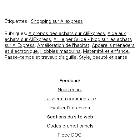
Étiquettes :
Shopping sur Aliexpress
Rubriques:
A propos des achats sur AliExpress
,
Aide aux
achats sur AliExpress
,
AliHelper Guide - blog sur les achats
sur AliExpress
,
Amélioration de l'habitat
,
Appareils ménagers
et électronique
,
Hobbies masculins
,
Maternité et enfance
,
Passe-temps et travaux d'aiguille
,
Style, beauté et santé
Feedbаck
Nous écrire
Laisser un commentaire
Evaluer l’extension
Sections du site web
Codes promotionnels
Pièce DOGI