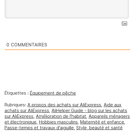
0
COMMENTAIRES
Étiquettes :
Équipement de pêche
Rubriques:
A propos des achats sur AliExpress
,
Aide aux
achats sur AliExpress
,
AliHelper Guide - blog sur les achats
sur AliExpress
,
Amélioration de l'habitat
,
Appareils ménagers
et électronique
,
Hobbies masculins
,
Maternité et enfance
,
Passe-temps et travaux d'aiguille
,
Style, beauté et santé