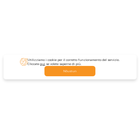
Utilizziamo i cookie per il corretto funzionamento del servizio.
Cliccate
qui
se volete saperne di più.
Nõustun
Feedback
Contattateci