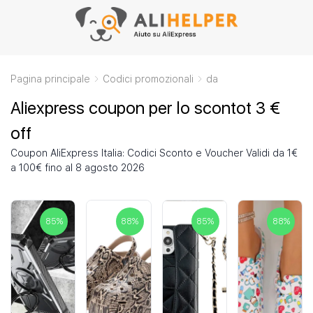
Pagina principale
Codici promozionali
da
Aliexpress coupon per lo scontot 3 €
off
Coupon AliExpress Italia: Codici Sconto e Voucher Validi da 1€
a 100€ fino al 8 agosto 2026
85
%
88
%
85
%
88
%