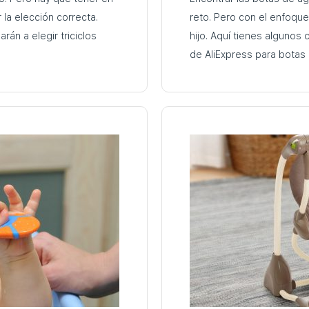
la elección correcta.
reto. Pero con el enfoqu
rán a elegir triciclos
hijo. Aquí tienes algunos con
de AliExpress para botas de agua para
calzado infantil en Aliexp