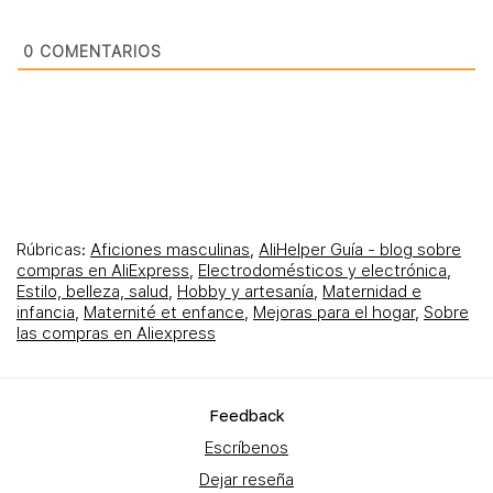
0
COMENTARIOS
Rúbricas:
Aficiones masculinas
,
AliHelper Guía - blog sobre
compras en AliExpress
,
Electrodomésticos y electrónica
,
Estilo, belleza, salud
,
Hobby y artesanía
,
Maternidad e
infancia
,
Maternité et enfance
,
Mejoras para el hogar
,
Sobre
las compras en Aliexpress
Feеdback
Escríbenos
Dejar reseña