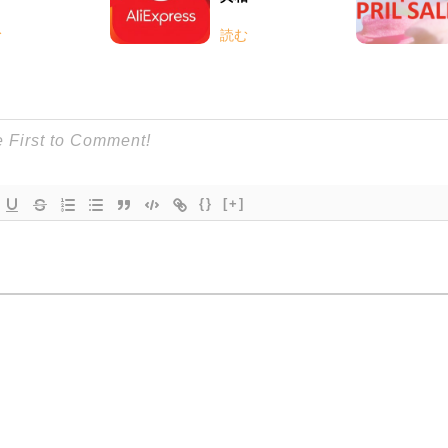
む
読む
{}
[+]