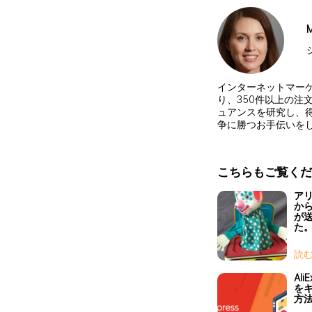
M
インターネットマーケテ
り、350件以上の注
ュアンスを研究し、得
争に勝つお手伝いを
こちらもご覧くだ
ア
か
が
た
読
Ali
を
方