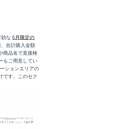
有効な
5月限定の
額、合計購入金額
や商品名で直接検
ーもご用意してい
ロモーションエリアの
けです。このセク
。