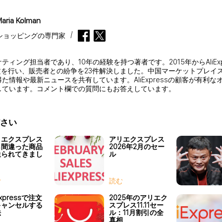
aria Kolman
ショッピングの専門家
ィング担当者であり、10年の経験を持つ著者です。2015年からAliEx
文を行い、販売者との紛争を23件解決しました。中国マーケットプレイ
た情報や最新ニュースを共有しています。AliExpressの顧客が有利
しています。コメント欄での質問にもお答えしています。
さい
リエクスプレス
アリエクスプレス
ら間違った商品
2026年2月のセー
送られてきまし
ル
。
む
読む
Expressで注文
2025年のアリエク
キャンセルする
スプレス11.11セー
法
ル：11月割引の全
真相