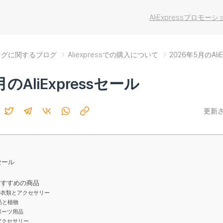
AliExpressプロモ
ョッピングに関するブログ
Aliexpressでの購入について
2026年5月のAli
月のAliExpressセール
更新され
セール
sでおすすめの商品
の衣類とアクセサリー
品と植物
ポーツ用品
アクセサリー