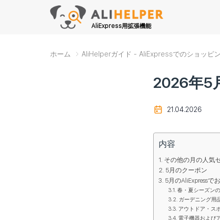
AliExpress用拡張機能
ホーム
AliHelperガイド - AliExpressでのシ
2026年5
21.04.2026
内容
その他の月の人気
5月のクーポン
5月のAliExpres
春・夏シーズン
ガーデニング用
アウトドア・ス
電子機器および