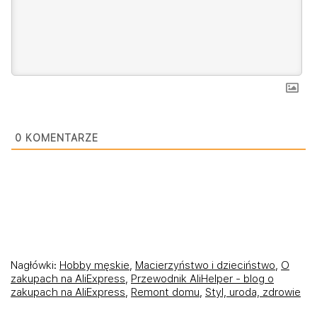
0
KOMENTARZE
Nagłówki:
Hobby męskie
,
Macierzyństwo i dzieciństwo
,
O
zakupach na AliExpress
,
Przewodnik AliHelper - blog o
zakupach na AliExpress
,
Remont domu
,
Styl, uroda, zdrowie