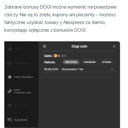
Zebrane bonusy DOGI można wymienić na prawdziwe
rzeczy. Nie są to zniżki, kupony ani prezenty – możesz
faktycznie uzyskać towary z Aliexpress za darmo,
korzystając wyłącznie z bonusów DOGI.