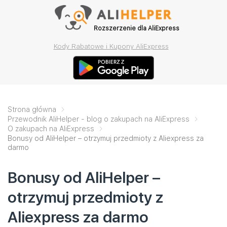
Rozszerzenie dla AliExpress
Kody Rabatowe i Kupony AliExpress
Strona główna
Przewodnik AliHelper - blog o zakupach na AliExpress
O zakupach na AliExpress
Bonusy od AliHelper – otrzymuj przedmioty z Aliexpress za
darmo
Bonusy od AliHelper –
otrzymuj przedmioty z
Aliexpress za darmo