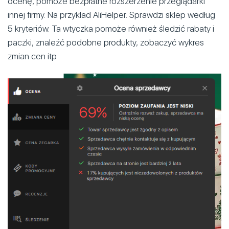
ocenę, pomoże bezpłatne rozszerzenie przeglądarki
innej firmy. Na przykład AliHelper. Sprawdzi sklep według
5 kryteriów. Ta wtyczka pomoże również śledzić rabaty i
paczki, znaleźć podobne produkty, zobaczyć wykres
zmian cen itp.