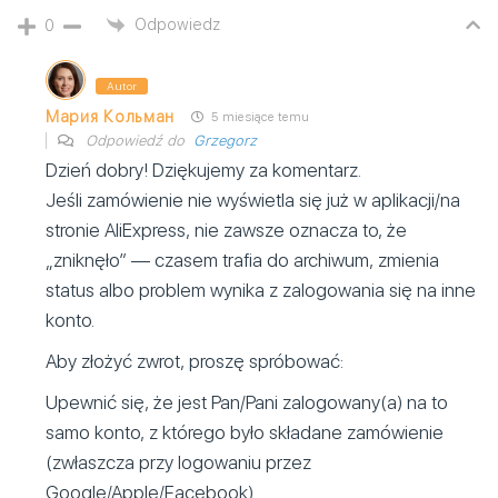
Odpowiedz
0
Autor
Мария Кольман
5 miesiące temu
Odpowiedź do
Grzegorz
Dzień dobry! Dziękujemy za komentarz.
Jeśli zamówienie nie wyświetla się już w aplikacji/na
stronie AliExpress, nie zawsze oznacza to, że
„zniknęło” — czasem trafia do archiwum, zmienia
status albo problem wynika z zalogowania się na inne
konto.
Aby złożyć zwrot, proszę spróbować:
Upewnić się, że jest Pan/Pani zalogowany(a) na to
samo konto, z którego było składane zamówienie
(zwłaszcza przy logowaniu przez
Google/Apple/Facebook).