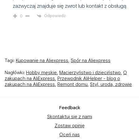
zazwyczaj znajduje się zwrot lub kontakt z obsługą.
Odpowiedz
0
Tagi:
Kupowanie na Aliexpress
,
Spór na Aliexpress
Nagłówki:
Hobby męskie
,
Macierzyństwo i dzieciństwo
,
O
zakupach na AliExpress
,
Przewodnik AliHelper - blog o
zakupach na AliExpress
,
Remont domu
,
Styl, uroda, zdrowie
Feedback
Skontaktuj się z nami
Zostaw opinię
Oceń nas