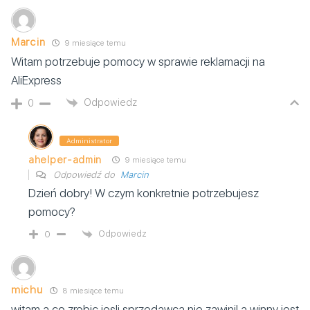
Marcin
9 miesiące temu
Witam potrzebuje pomocy w sprawie reklamacji na
AliExpress
Odpowiedz
0
Administrator
ahelper-admin
9 miesiące temu
Odpowiedź do
Marcin
Dzień dobry! W czym konkretnie potrzebujesz
pomocy?
Odpowiedz
0
michu
8 miesiące temu
witam a co zrobic jesli sprzedawca nie zawinil a winny jest