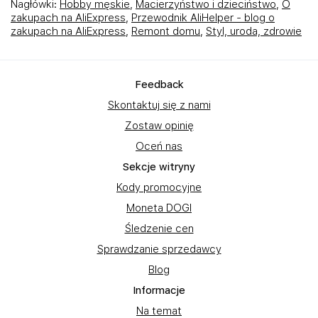
Nagłówki:
Hobby męskie
,
Macierzyństwo i dzieciństwo
,
O
zakupach na AliExpress
,
Przewodnik AliHelper - blog o
zakupach na AliExpress
,
Remont domu
,
Styl, uroda, zdrowie
Feedback
Skontaktuj się z nami
Zostaw opinię
Oceń nas
Sekcje witryny
Kody promocyjne
Moneta DOGI
Śledzenie cen
Sprawdzanie sprzedawcy
Blog
Informacje
Na temat